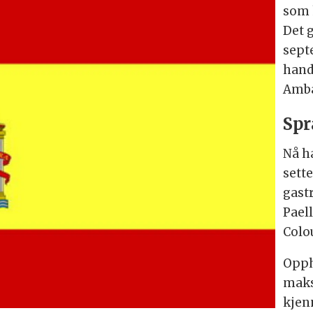
som 
Det 
sept
hand
Amba
Spr
Nå h
sett
gast
Paell
Colo
Opph
maks
kjen