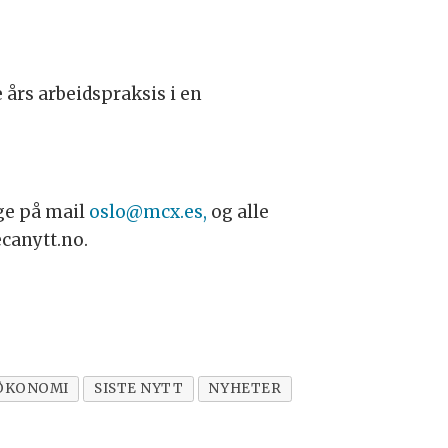
års arbeidspraksis i en
ge på mail
oslo@mcx.es
,
og alle
canytt.no.
/ØKONOMI
SISTE NYTT
NYHETER