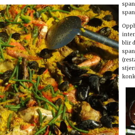
span
span
Opph
inten
blir
span
(res
stjer
konk