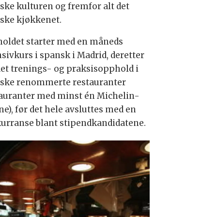
ske kulturen og fremfor alt det
ske kjøkkenet.
oldet starter med en måneds
sivkurs i spansk i Madrid, deretter
 det trenings- og praksisopphold i
ske renommerte restauranter
tauranter med minst én Michelin-
ne), før det hele avsluttes med en
urranse blant stipendkandidatene.