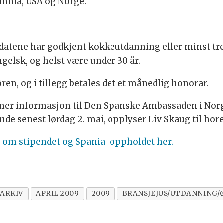
annia, USA og Norge.
datene har godkjent kokkeutdanning eller minst tre 
elsk, og helst være under 30 år.
en, og i tillegg betales det et månedlig honorar.
 mer informasjon til Den Spanske Ambassaden i Nor
e senest lørdag 2. mai, opplyser Liv Skaug til hore
 om stipendet og Spania-oppholdet her.
ARKIV
APRIL 2009
2009
BRANSJEJUS/UTDANNING