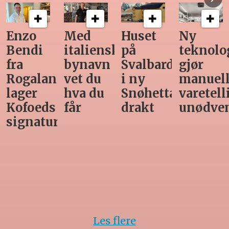
Med
Huset
Ny
Siste
italiensk
på
teknologi
Horeca-
bynavn
Svalbard
gjør
magasi
nd
vet du
i ny
manuell
før
hva du
Snøhetta-
varetelling
sommer
får
drakt
unødvendig
rett
Les flere