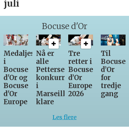
juli
Bocuse d'Or
Medaljestatistikk
Nå er
Tre
Til
i
alle
retter i
Bocuse
Bocuse
Pettersens
Bocuse
d’Or
d'Or og
konkurrenter
d’Or
for
Bocuse
i
Europe
tredje
d'Or
Marseille
2026
gang
Europe
klare
Les flere