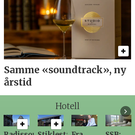
Samme «soundtrack», ny
årstid
Hotell
n
Stiklestad
Fra
SSB:
Elendig