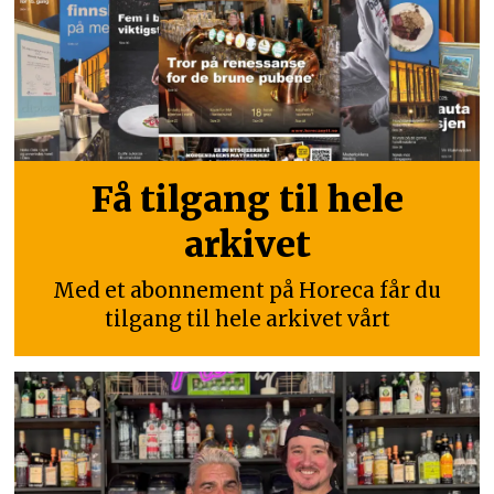
Få tilgang til hele
arkivet
Med et abonnement på Horeca får du
tilgang til hele arkivet vårt