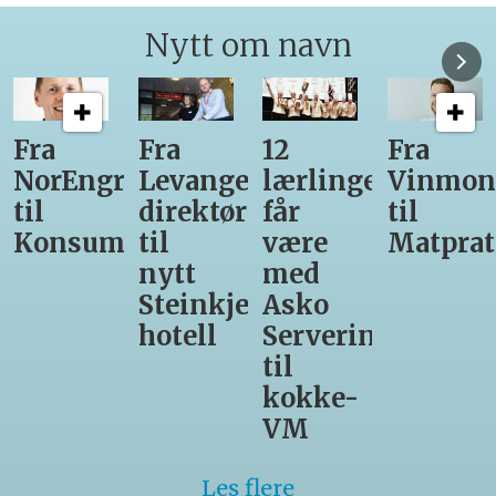
Nytt om navn
12
Fra
Gir seg
Ny
r-
lærlinger
Vinmonopolet
som
daglig
får
til
daglig
leder
være
Matprat
leder
for
med
hos
Valsøya
r-
Asko
Den
Servering
Glade
til
Gris
kokke-
VM
Les flere