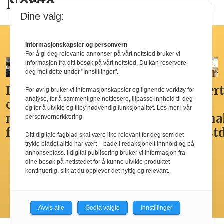
Norge
Dine valg:
Hotellfrokost
Informasjonskapsler og personvern
For å gi deg relevante annonser på vårt nettsted bruker vi
informasjon fra ditt besøk på vårt nettsted. Du kan reservere
deg mot dette under "Innstillinger".
Ikke
Her får
Godt,
Markert
For øvrig bruker vi informasjonskapsler og lignende verktøy for
analyse, for å sammenligne nettlesere, tilpasse innhold til deg
overdådig,
du
spennende,
den
og for å utvikle og tilby nødvendig funksjonalitet. Les mer i vår
men
Norges
men
nasjona
personvernerklæring.
fristende
beste
ikke
frokost
Ditt digitale fagblad skal være like relevant for deg som det
hotellfrokost
best i
trykte bladet alltid har vært – bade i redaksjonelt innhold og på
annonseplass. I digital publisering bruker vi informasjon fra
by’n
dine besøk på nettstedet for å kunne utvikle produktet
kontinuerlig, slik at du opplever det nyttig og relevant.
Les flere
Avvis alle
Godta valgte
Innstillinger