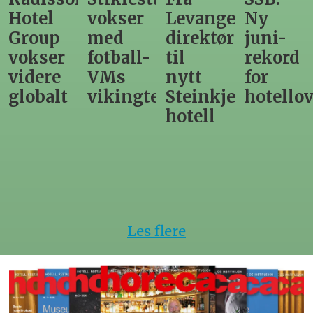
vokser
Levanger-
Ny
nordno
med
direktør
juni-
sommer
fotball-
til
rekord
gir
VMs
nytt
for
utslag
vikingtematikk
Steinkjer-
hotellovernattin
for
hotell
hotelle
Les flere