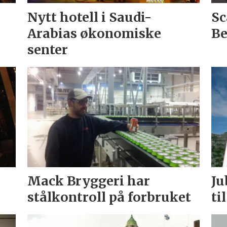
Nytt hotell i Saudi-
Sc
Arabias økonomiske
Be
senter
i
Mack Bryggeri har
Ju
stålkontroll på forbruket
ti