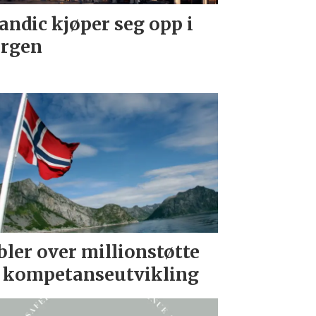
andic kjøper seg opp i
rgen
bler over millionstøtte
l kompetanseutvikling