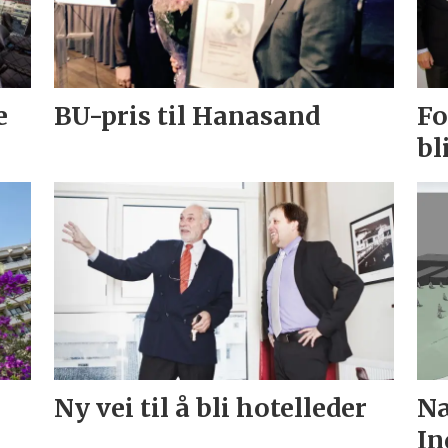
e
BU-pris til Hanasand
Fo
bl
Ny vei til å bli hotelleder
Næ
In