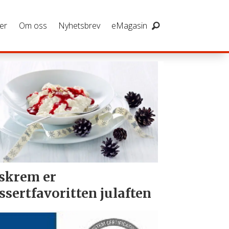
er
Om oss
Nyhetsbrev
eMagasin
skrem er
ssertfavoritten julaften