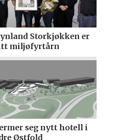
ynland Storkjøkken er
itt miljøfyrtårn
rmer seg nytt hotell i
dre Østfold