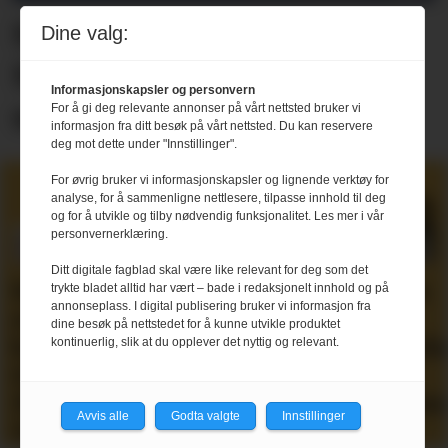
SkiStar lanserer
Dine valg:
Skandinavias sterkeste
Informasjonskapsler og personvern
snøgaranti
For å gi deg relevante annonser på vårt nettsted bruker vi
informasjon fra ditt besøk på vårt nettsted. Du kan reservere
deg mot dette under "Innstillinger".
For øvrig bruker vi informasjonskapsler og lignende verktøy for
Matomsorgsprisen
analyse, for å sammenligne nettlesere, tilpasse innhold til deg
og for å utvikle og tilby nødvendig funksjonalitet. Les mer i vår
personvernerklæring.
Ditt digitale fagblad skal være like relevant for deg som det
Har du
Mor
Matomsorgsprise
Har du
trykte bladet alltid har vært – bade i redaksjonelt innhold og på
annonseplass. I digital publisering bruker vi informasjon fra
en
Godhjerta
til
en
dine besøk på nettstedet for å kunne utvikle produktet
kandidat
Wenche
kandida
kontinuerlig, slik at du opplever det nyttig og relevant.
til
Andersen
til
Matomsorgsprisen
Matomso
Avvis alle
Godta valgte
Innstillinger
2026