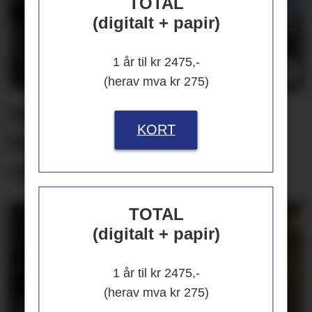
TOTAL
(digitalt + papir)
1 år til kr 2475,-
(herav mva kr 275)
Stiklestad vokser med
KORT
fotball-VMs
vikingtematikk
TOTAL
(digitalt + papir)
1 år til kr 2475,-
(herav mva kr 275)