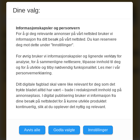
Matomsorgsprisen
Dine valg:
Informasjonskapsler og personvern
Har du
Mor
Matomsorgsprise
Har du
For å gi deg relevante annonser på vårt nettsted bruker vi
informasjon fra ditt besøk på vårt nettsted. Du kan reservere
en
Godhjerta
til
en
deg mot dette under "Innstillinger".
kandidat
Wenche
kandida
For øvrig bruker vi informasjonskapsler og lignende verktøy for
til
Andersen
til
analyse, for å sammenligne nettlesere, tilpasse innhold til deg
og for å utvikle og tilby nødvendig funksjonalitet. Les mer i vår
Matomsorgsprisen
Matomso
personvernerklæring.
2026
Ditt digitale fagblad skal være like relevant for deg som det
trykte bladet alltid har vært – bade i redaksjonelt innhold og på
annonseplass. I digital publisering bruker vi informasjon fra
dine besøk på nettstedet for å kunne utvikle produktet
kontinuerlig, slik at du opplever det nyttig og relevant.
Les flere
Avvis alle
Godta valgte
Innstillinger