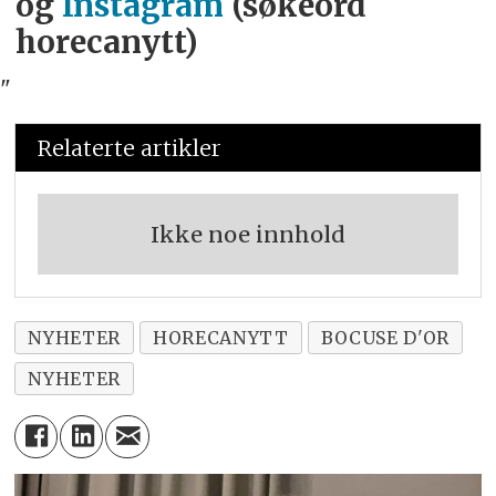
og
Instagram
(søkeord
horecanytt)
"
Relaterte artikler
Ikke noe innhold
NYHETER
HORECANYTT
BOCUSE D'OR
NYHETER