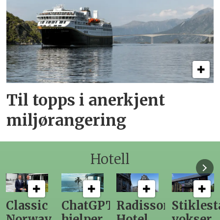
Til topps i anerkjent
miljørangering
Hotell
Classic
ChatGPT
Radisson
Stiklest
Norway
hjelper
Hotel
vokser