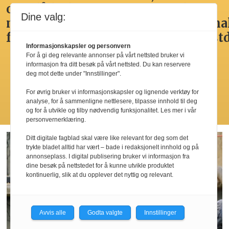
overdådig,
du
spennende,
den
Dine valg:
men
Norges
men
nasjona
fristende
beste
ikke
frokost
Informasjonskapsler og personvern
hotellfrokost
best i
For å gi deg relevante annonser på vårt nettsted bruker vi
by’n
informasjon fra ditt besøk på vårt nettsted. Du kan reservere
deg mot dette under "Innstillinger".
For øvrig bruker vi informasjonskapsler og lignende verktøy for
analyse, for å sammenligne nettlesere, tilpasse innhold til deg
Les flere
og for å utvikle og tilby nødvendig funksjonalitet. Les mer i vår
personvernerklæring.
Ditt digitale fagblad skal være like relevant for deg som det
trykte bladet alltid har vært – bade i redaksjonelt innhold og på
annonseplass. I digital publisering bruker vi informasjon fra
dine besøk på nettstedet for å kunne utvikle produktet
kontinuerlig, slik at du opplever det nyttig og relevant.
Avvis alle
Godta valgte
Innstillinger