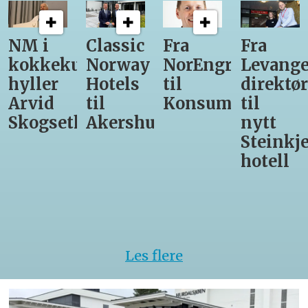
NM i
Classic
Fra
Fra
kokkekunst
Norway
NorEngros
Levange
hyller
Hotels
til
direktør
Arvid
til
Konsumgruppen
til
Skogseth
Akershus
nytt
Steinkje
hotell
Les flere