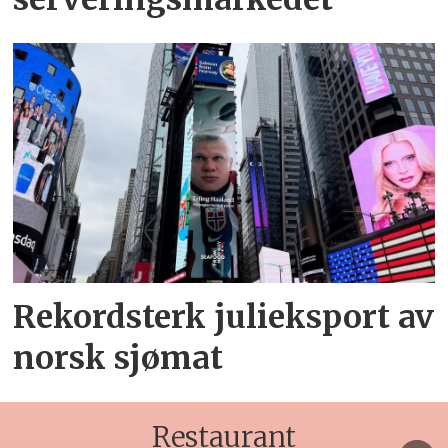
Rekordsterk julieksport av
norsk sjømat
Restaurant