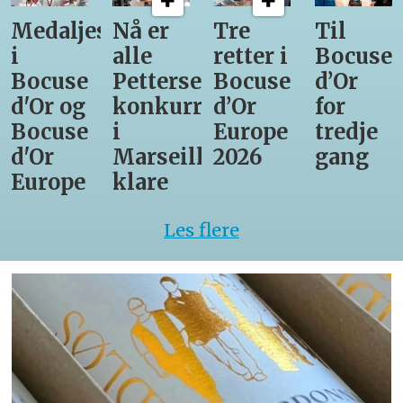
Medaljestatistikk
Nå er
Tre
Til
i
alle
retter i
Bocuse
Bocuse
Pettersens
Bocuse
d’Or
d'Or og
konkurrenter
d’Or
for
Bocuse
i
Europe
tredje
d'Or
Marseille
2026
gang
Europe
klare
Les flere