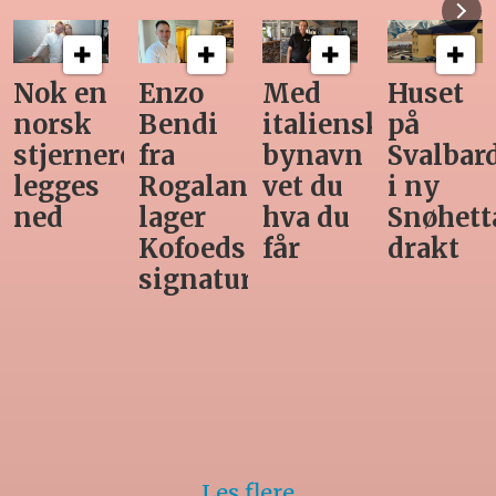
Nok en
Enzo
Med
Huset
norsk
Bendi
italiensk
på
stjernerestaurant
fra
bynavn
Svalbar
legges
Rogaland
vet du
i ny
ned
lager
hva du
Snøhett
Kofoeds
får
drakt
signaturrett
Les flere