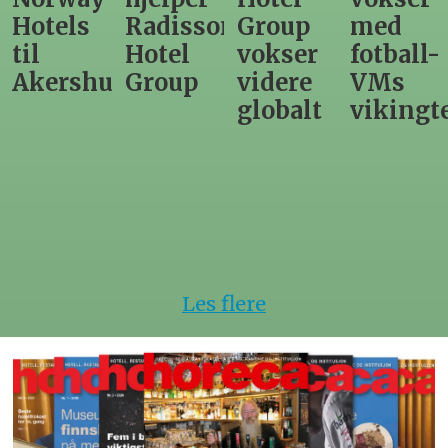
Hotels
Radisson
Group
med
til
Hotel
vokser
fotball-
Akershus
Group
videre
VMs
globalt
vikingt
Les flere