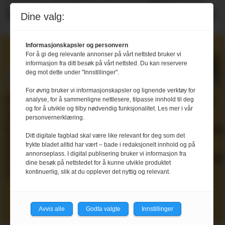
lager Kofoeds signaturrett
Dine valg:
Informasjonskapsler og personvern
Matomsorgsprisen
For å gi deg relevante annonser på vårt nettsted bruker vi
informasjon fra ditt besøk på vårt nettsted. Du kan reservere
deg mot dette under "Innstillinger".
For øvrig bruker vi informasjonskapsler og lignende verktøy for
Har du
Mor
Matomsorgsprise
Har du
analyse, for å sammenligne nettlesere, tilpasse innhold til deg
og for å utvikle og tilby nødvendig funksjonalitet. Les mer i vår
en
Godhjerta
til
en
personvernerklæring.
kandidat
Wenche
kandida
Ditt digitale fagblad skal være like relevant for deg som det
til
Andersen
til
trykte bladet alltid har vært – bade i redaksjonelt innhold og på
annonseplass. I digital publisering bruker vi informasjon fra
Matomsorgsprisen
Matomso
dine besøk på nettstedet for å kunne utvikle produktet
2026
kontinuerlig, slik at du opplever det nyttig og relevant.
Avvis alle
Godta valgte
Innstillinger