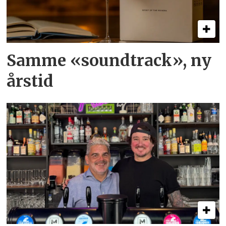
Samme «soundtrack», ny
årstid