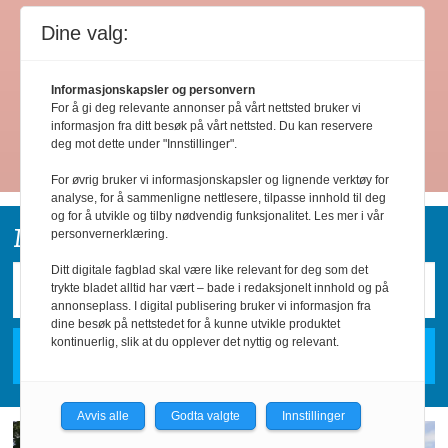
Dine valg:
Informasjonskapsler og personvern
For å gi deg relevante annonser på vårt nettsted bruker vi
informasjon fra ditt besøk på vårt nettsted. Du kan reservere
deg mot dette under "Innstillinger".
Les flere
For øvrig bruker vi informasjonskapsler og lignende verktøy for
analyse, for å sammenligne nettlesere, tilpasse innhold til deg
og for å utvikle og tilby nødvendig funksjonalitet. Les mer i vår
Motta horecanyheter på e-post:
personvernerklæring.
Ditt digitale fagblad skal være like relevant for deg som det
trykte bladet alltid har vært – bade i redaksjonelt innhold og på
annonseplass. I digital publisering bruker vi informasjon fra
dine besøk på nettstedet for å kunne utvikle produktet
kontinuerlig, slik at du opplever det nyttig og relevant.
Avvis alle
Godta valgte
Innstillinger