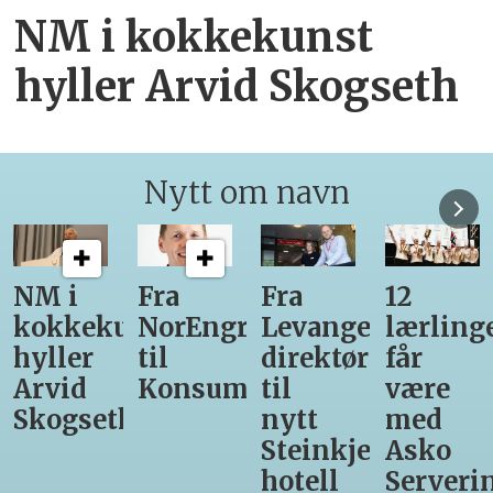
NM i kokkekunst
hyller Arvid Skogseth
Nytt om navn
NM i
Fra
Fra
12
kokkekunst
NorEngros
Levanger-
lærling
hyller
til
direktør
får
Arvid
Konsumgruppen
til
være
Skogseth
nytt
med
Steinkjer-
Asko
hotell
Serveri