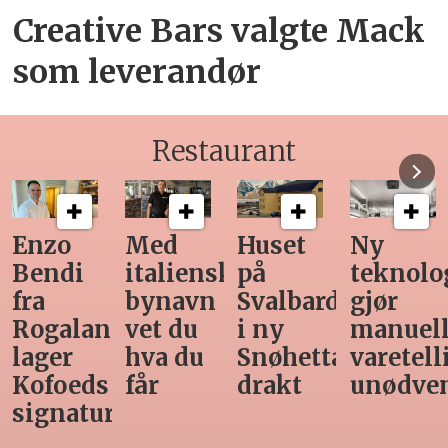
Creative Bars valgte Mack
som leverandør
Restaurant
Enzo
Med
Huset
Ny
Bendi
italiensk
på
teknolo
fra
bynavn
Svalbard
gjør
Rogaland
vet du
i ny
manuel
lager
hva du
Snøhetta-
varetell
Kofoeds
får
drakt
unødve
signaturrett