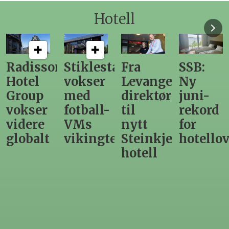
Hotell
Radisson
Stiklestad
Fra
SSB:
Hotel
vokser
Levanger-
Ny
Group
med
direktør
juni-
vokser
fotball-
til
rekord
videre
VMs
nytt
for
globalt
vikingtematikk
Steinkjer-
hotello
hotell