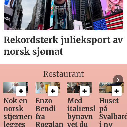
Rekordsterk julieksport av
norsk sjømat
Restaurant
Med
Huset
Ny
Siste
italiensk
på
teknologi
Horeca-
bynavn
Svalbard
gjør
magasi
d
vet du
i ny
manuell
før