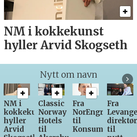
NM i kokkekunst
hyller Arvid Skogseth
Nytt om navn
Classic
Fra
Fra
12
unst
Norway
NorEngros
Levanger-
lærling
Hotels
til
direktør
får
til
Konsumgruppen
til
være