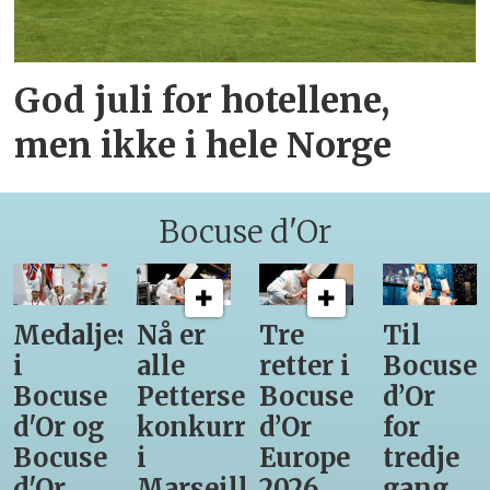
God juli for hotellene,
men ikke i hele Norge
Bocuse d'Or
Medaljestatistikk
Nå er
Tre
Til
i
alle
retter i
Bocuse
Bocuse
Pettersens
Bocuse
d’Or
d'Or og
konkurrenter
d’Or
for
Bocuse
i
Europe
tredje
d'Or
Marseille
2026
gang