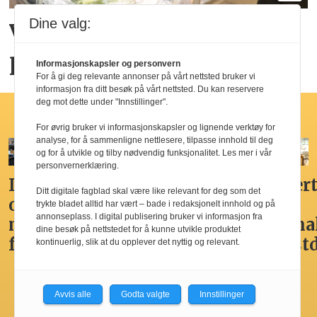
Dine valg:
Vil spise sunnere for den
psykiske helsen
Informasjonskapsler og personvern
For å gi deg relevante annonser på vårt nettsted bruker vi
informasjon fra ditt besøk på vårt nettsted. Du kan reservere
deg mot dette under "Innstillinger".
Hotellfrokost
For øvrig bruker vi informasjonskapsler og lignende verktøy for
analyse, for å sammenligne nettlesere, tilpasse innhold til deg
og for å utvikle og tilby nødvendig funksjonalitet. Les mer i vår
personvernerklæring.
Ikke
Her får
Godt,
Markert
Ditt digitale fagblad skal være like relevant for deg som det
overdådig,
du
spennende,
den
trykte bladet alltid har vært – bade i redaksjonelt innhold og på
annonseplass. I digital publisering bruker vi informasjon fra
men
Norges
men
nasjona
dine besøk på nettstedet for å kunne utvikle produktet
fristende
beste
ikke
frokost
kontinuerlig, slik at du opplever det nyttig og relevant.
hotellfrokost
best i
by’n
Avvis alle
Godta valgte
Innstillinger