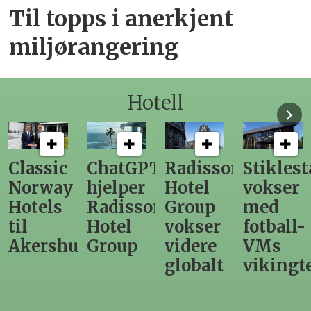
Til topps i anerkjent
miljørangering
Hotell
ChatGPT
Radisson
Stiklestad
Fra
hjelper
Hotel
vokser
Levange
Radisson
Group
med
direktør
Hotel
vokser
fotball-
til
us
Group
videre
VMs
nytt
globalt
vikingtematikk
Steinkje
hotell