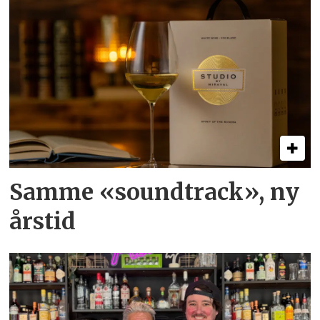
Samme «soundtrack», ny
årstid