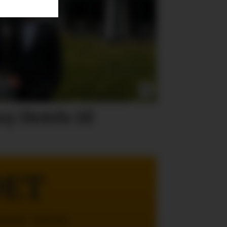
y Hotels til
DET
enhold - Med mer