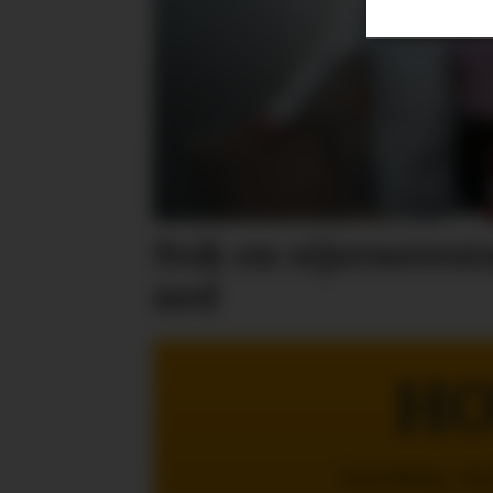
Nok en stjernerest
ned
HO
Innredning - St