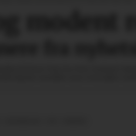
maker i familien som har produserert vin i Pfalz siden 1600-tallet.
og modent 
nere fra nyhets
rdia til Pinot Noir fra New Zealand. Høs
ndre kjente områder som overrasker med 
OKTOBER 2025
VIN
NYHETER