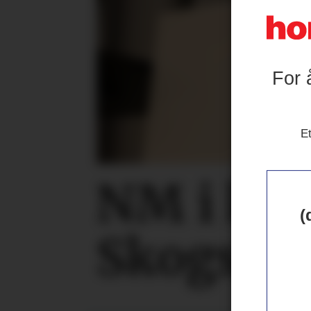
For 
Et
NM i kok
(
Skogset