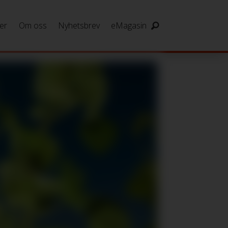
er
Om oss
Nyhetsbrev
eMagasin