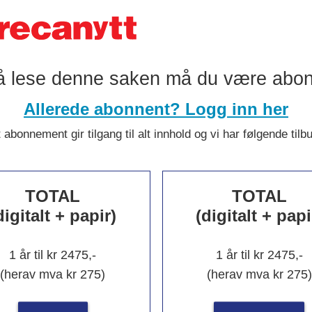
å lese denne saken må du være abo
Allerede abonnent? Logg inn her
 abonnement gir tilgang til alt innhold og vi har følgende tilb
kekunst hyll
TOTAL
TOTAL
digitalt + papir)
(digitalt + papi
h
1 år til kr 2475,-
1 år til kr 2475,-
(herav mva kr 275)
(herav mva kr 275)