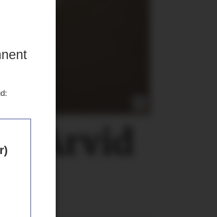
nnent
ud:
er Arvid
r)