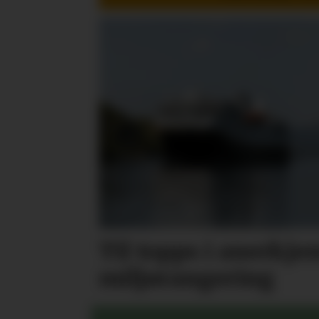
Til topps i anerkje
miljørangering