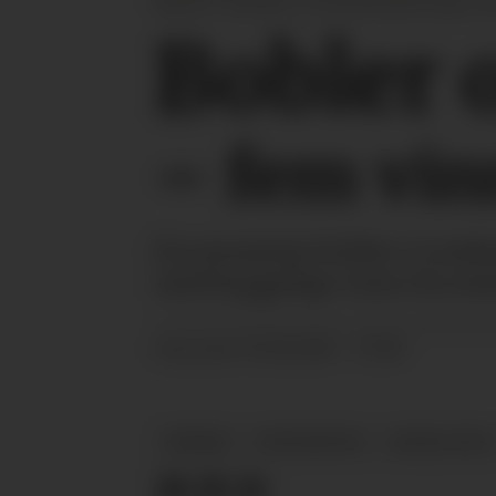
Markus J. Spindler er trettende generasjon vin
Bobler 
– fem vin
Fra stramme bobler i Lomba
med hyggelige viner fra mi
03.10.2025 - 17:00
PUBLISERT
DRIKKE
PRODUKTER
HORECAVIN