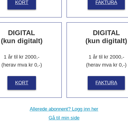
KORT
FAKTURA
Nytt om navn
DIGITAL
DIGITAL
(kun digitalt)
(kun digitalt)
ssic Norway Hotels
Fra NorEngros til
1 år til kr 2000,-
1 år til kr 2000,-
 Akershus
Konsumgruppen
(herav mva kr 0,-)
(herav mva kr 0,-)
KORT
FAKTURA
Les flere
Allerede abonnent? Logg inn her
Gå til min side