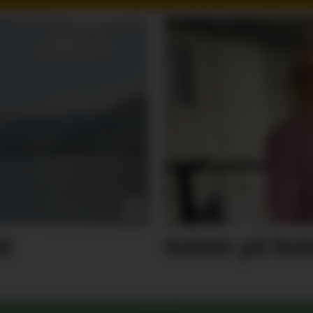
nt
Satser på hala