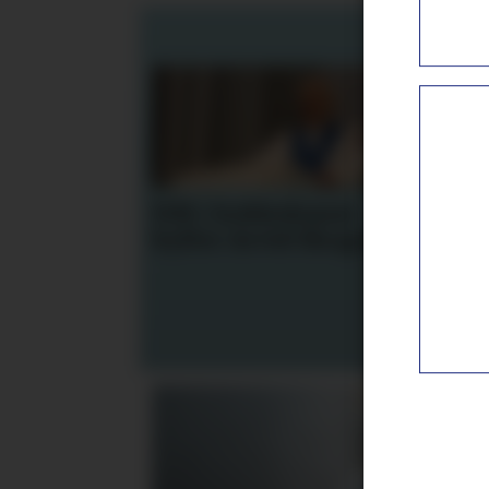
NM i kokkekunst
Cla
hyller Arvid Skogseth
til