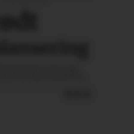
Foto: Spindler/Moestue
rødt
­lansering
tlanseringen varter opp
kvalitet og kompleksitet.