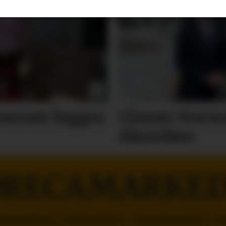
aurant legges
Classic Norwa
Akershus
RECAMARKE
orhusholdning - Kaffemaskiner - Oppvaskmaskiner - R