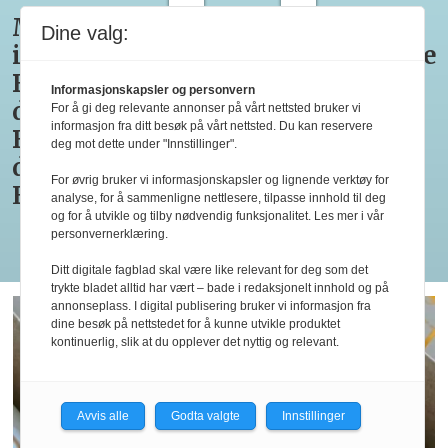
Medaljestatistikk
Nå er
Tre
Til
Dine valg:
i
alle
retter i
Bocuse
Bocuse
Pettersens
Bocuse
d’Or
Informasjonskapsler og personvern
d'Or og
konkurrenter
d’Or
for
For å gi deg relevante annonser på vårt nettsted bruker vi
informasjon fra ditt besøk på vårt nettsted. Du kan reservere
Bocuse
i
Europe
tredje
deg mot dette under "Innstillinger".
d'Or
Marseille
2026
gang
For øvrig bruker vi informasjonskapsler og lignende verktøy for
Europe
klare
analyse, for å sammenligne nettlesere, tilpasse innhold til deg
og for å utvikle og tilby nødvendig funksjonalitet. Les mer i vår
personvernerklæring.
Les flere
Ditt digitale fagblad skal være like relevant for deg som det
trykte bladet alltid har vært – bade i redaksjonelt innhold og på
annonseplass. I digital publisering bruker vi informasjon fra
dine besøk på nettstedet for å kunne utvikle produktet
kontinuerlig, slik at du opplever det nyttig og relevant.
Avvis alle
Godta valgte
Innstillinger