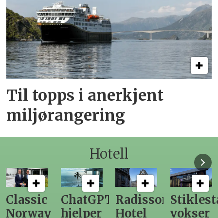
Til topps i anerkjent
miljørangering
Hotell
ChatGPT
Radisson
Stiklestad
Fra
hjelper
Hotel
vokser
Levang