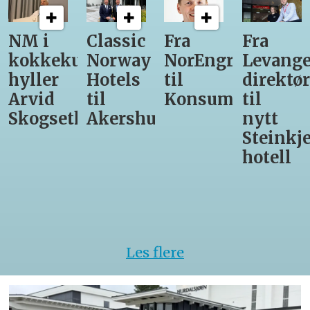
Classic
Fra
Fra
12
unst
Norway
NorEngros
Levanger-
lærling
Hotels
til
direktør
får
til
Konsumgruppen
til
være
th
Akershus
nytt
med
Steinkjer-
Asko
hotell
Serveri
til
kokke-
VM
Les flere