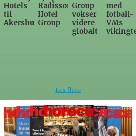
Radisson
Group
med
direktø
Hotel
vokser
fotball-
til
us
Group
videre
VMs
nytt
globalt
vikingtematikk
Steinkj
hotell
Les flere