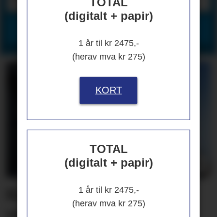
TOTAL
(digitalt + papir)
1 år til kr 2475,-
(herav mva kr 275)
KORT
TOTAL
(digitalt + papir)
Radisson Hotel Group
1 år til kr 2475,-
(herav mva kr 275)
vokser videre globalt