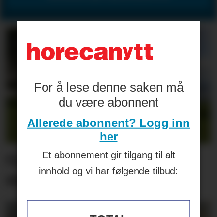
For å lese denne saken må
du være abonnent
Allerede abonnent? Logg inn
her
Et abonnement gir tilgang til alt
God juli for hotellene,
innhold og vi har følgende tilbud:
men ikke i hele Norge