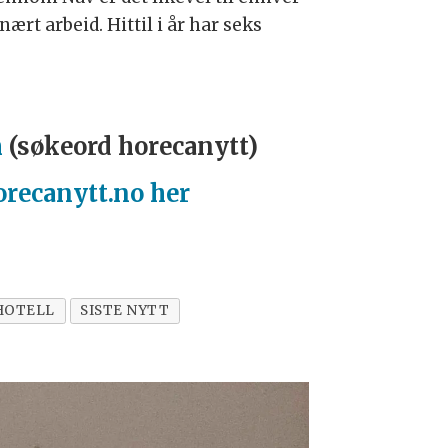
rt arbeid. Hittil i år har seks
m
(søkeord horecanytt)
orecanytt.no her
HOTELL
SISTE NYTT