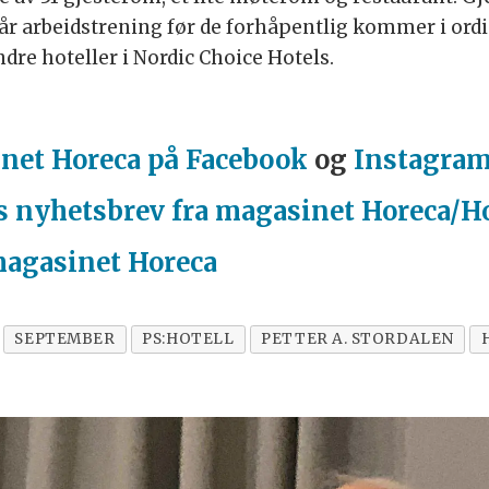
 arbeidstrening før de forhåpentlig kommer i ordinæ
andre hoteller i Nordic Choice Hotels.
net Horeca på Facebook
og
Instagra
s nyhetsbrev fra magasinet Horeca/H
magasinet Horeca
SEPTEMBER
PS:HOTELL
PETTER A. STORDALEN