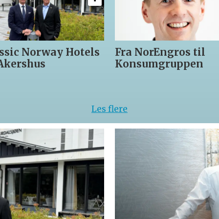
orway Hotels
Fra NorEngros til
F
us
Konsumgruppen
t
h
Les flere