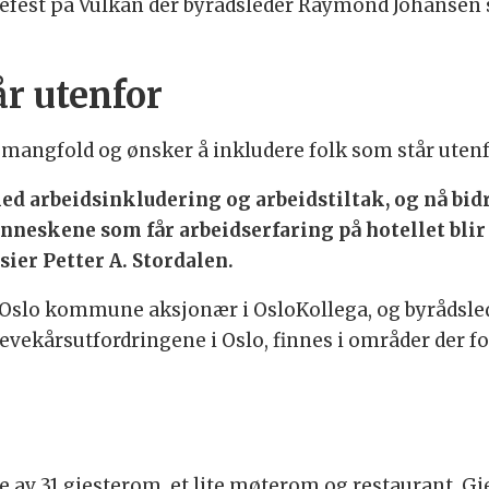
fest på Vulkan der byrådsleder Raymond Johansen st
år utenfor
mangfold og ønsker å inkludere folk som står utenfor
ed arbeidsinkludering og arbeidstiltak, og nå bi
enneskene som får arbeidserfaring på hotellet blir 
sier Petter A. Stordalen.
 Oslo kommune aksjonær i OsloKollega, og byrådsl
levekårsutfordringene i Oslo, finnes i områder der f
re av 31 gjesterom, et lite møterom og restaurant. Gj