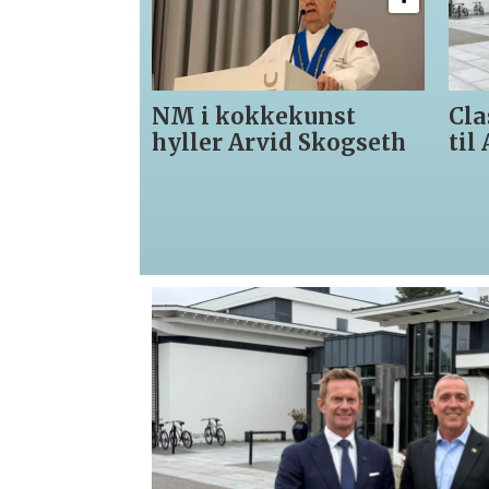
NM i kokkekunst
Classic N
hyller Arvid Skogseth
til Akersh