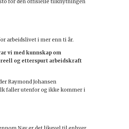
o for den offisielle tilknytningen
 arbeidslivet i mer enn ti år.
drar vi med kunnskap om
reell og etterspurt arbeidskraft
eder Raymond Johansen
olk faller utenfor og ikke kommer i
ennom Nav er det likevel til enhver