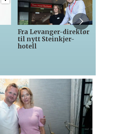
ra Levanger-direktør
12 lærlinger får v
il nytt Steinkjer-
med Asko Serverin
otell
kokke-VM