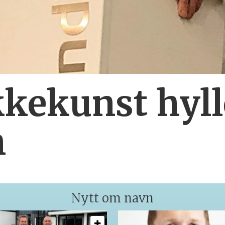
kekunst hyll
h
Nytt om navn