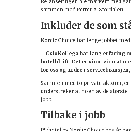
Relanseringen ble markert med gate
sammen med Petter A. Stordalen.
Inkluder de som st
Nordic Choice har lenge jobbet med 
– OsloKollega har lang erfaring m
hotelldrift. Det er vinn-vinn at m
for oss og andre i servicebransjen, 
Sammen med to private aktører, er
understreker at noen av de største 
jobb.
Tilbake i jobb
PS:hotel by Nordic Choice består ba