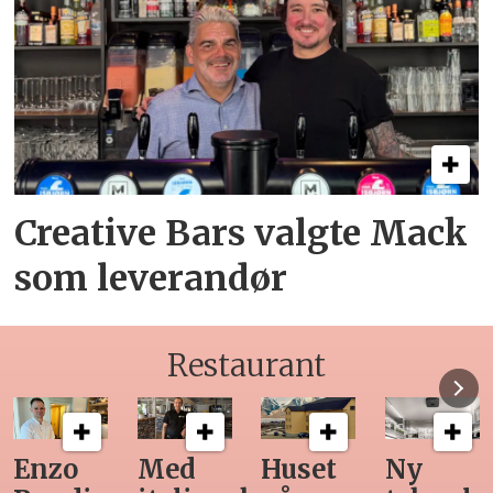
Creative Bars valgte Mack
som leverandør
Restaurant
zo
Med
Huset
Ny
Sis