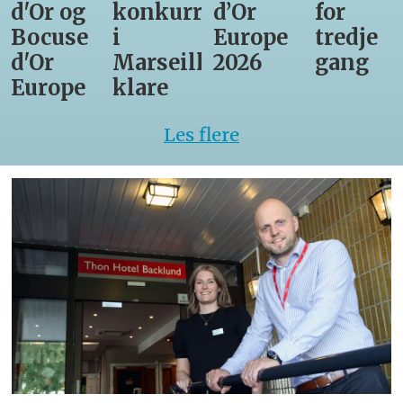
d'Or og
konkurrenter
d’Or
for
Bocuse
i
Europe
tredje
d'Or
Marseille
2026
gang
Europe
klare
Les flere