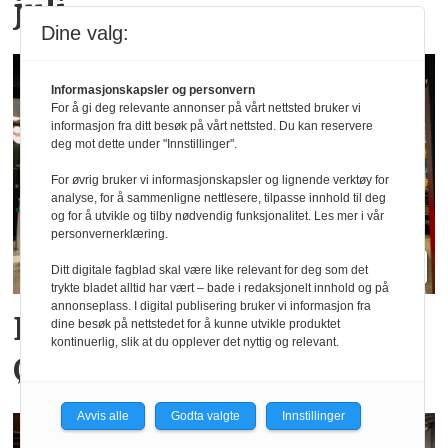
juli
Dine valg:
Informasjonskapsler og personvern
For å gi deg relevante annonser på vårt nettsted bruker vi
informasjon fra ditt besøk på vårt nettsted. Du kan reservere
deg mot dette under "Innstillinger".
For øvrig bruker vi informasjonskapsler og lignende verktøy for
analyse, for å sammenligne nettlesere, tilpasse innhold til deg
og for å utvikle og tilby nødvendig funksjonalitet. Les mer i vår
personvernerklæring.
Ditt digitale fagblad skal være like relevant for deg som det
trykte bladet alltid har vært – bade i redaksjonelt innhold og på
annonseplass. I digital publisering bruker vi informasjon fra
Big Bite vil doble på
dine besøk på nettstedet for å kunne utvikle produktet
kontinuerlig, slik at du opplever det nyttig og relevant.
Østlandet innen tre år
Avvis alle
Godta valgte
Innstillinger