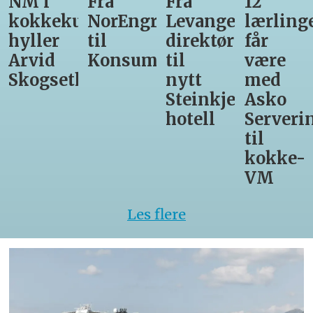
 i
Fra
Fra
12
Fr
kkekunst
NorEngros
Levanger-
lærlinger
Vi
ler
til
direktør
får
til
vid
Konsumgruppen
til
være
Ma
ogseth
nytt
med
Steinkjer-
Asko
hotell
Servering
til
kokke-
VM
Les flere