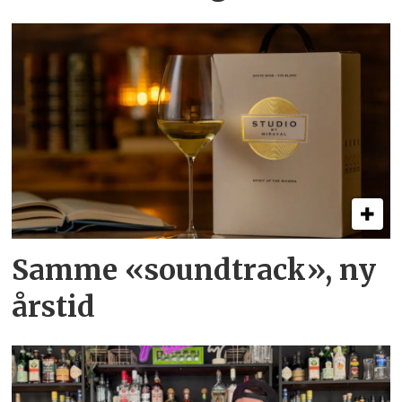
Samme «soundtrack», ny
årstid