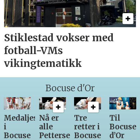
Stiklestad vokser med
fotball-VMs
vikingtematikk
Bocuse d'Or
Medaljestatistikk
Nå er
Tre
Til
i
alle
retter i
Bocuse
Bocuse
Pettersens
Bocuse
d’Or