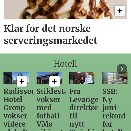
Klar for det norske
serveringsmarkedet
Hotell
sson
Stiklestad
Fra
SSB:
Elen
l
vokser
Levanger-
Ny
nor
up
med
direktør
juni-
som
er
fotball-
til
rekord
gir
re
VMs
nytt
for
utsl