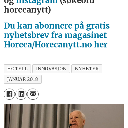
og
Instagram
(søkeord
horecanytt)
Du kan abonnere på gratis
nyhetsbrev fra magasinet
Horeca/Horecanytt.no her
HOTELL
INNOVASJON
NYHETER
JANUAR 2018