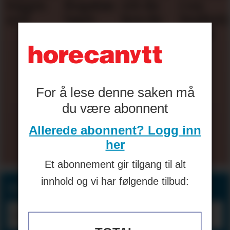
d
vet du
i ny
manuell
før
hva du
Snøhetta-
varetelling
sommer
får
drakt
unødvendig
rett
For å lese denne saken må
du være abonnent
Allerede abonnent? Logg inn
her
Les flere
Et abonnement gir tilgang til alt
innhold og vi har følgende tilbud:
Motta horecanyheter på e-post: