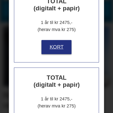
TOTAL
(digitalt + papir)
1 år til kr 2475,-
(herav mva kr 275)
KORT
TOTAL
(digitalt + papir)
Radisson Hotel Group
1 år til kr 2475,-
vokser videre globalt
(herav mva kr 275)