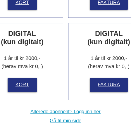
KORT
FAKTURA
Nytt om navn
DIGITAL
DIGITAL
(kun digitalt)
(kun digitalt)
ssic Norway Hotels
Fra NorEngros til
1 år til kr 2000,-
1 år til kr 2000,-
 Akershus
Konsumgruppen
(herav mva kr 0,-)
(herav mva kr 0,-)
KORT
FAKTURA
Les flere
Allerede abonnent? Logg inn her
Gå til min side