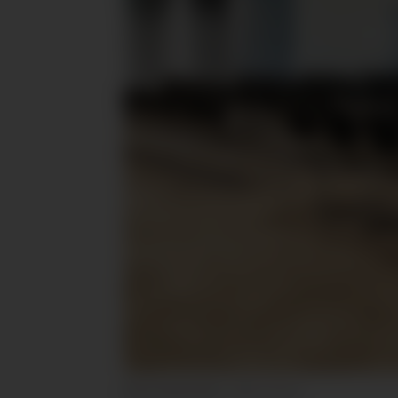
Illustrasjonsfoto:
BWH Hotels