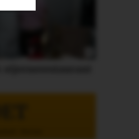
 stjernerestaurant
DET
enhold - Med mer