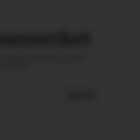
anemerket
 Fremover skal det også bli
e lokaler.