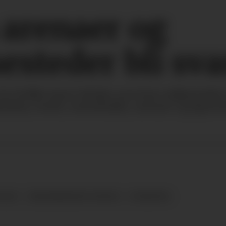
 arenaer og
esteder bli sv
or hvilke typer lokaler som kan miljømerkes.
urhus, teater, messehaller, arenaer og lignend
2026
MILJØMERKING NORGE
NYHETER