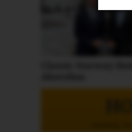
Classic Norway Hote
Akershus
HO
Innredning - St