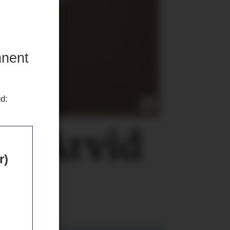
nnent
ud:
er Arvid
r)