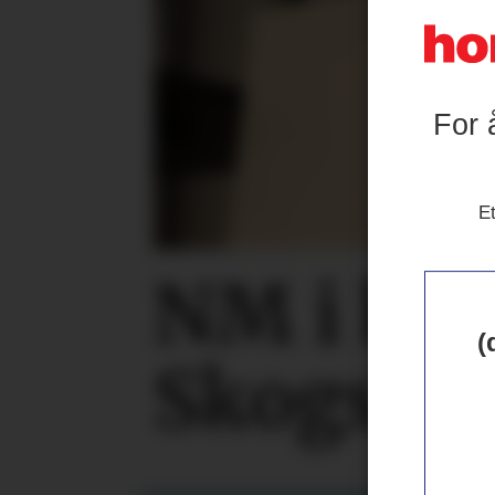
For 
Et
NM i kok
(
Skogset