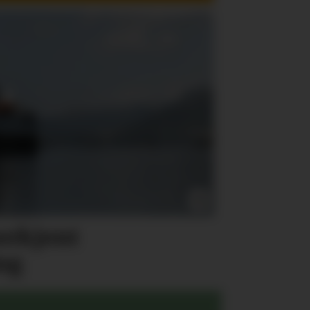
nerkjent
ng