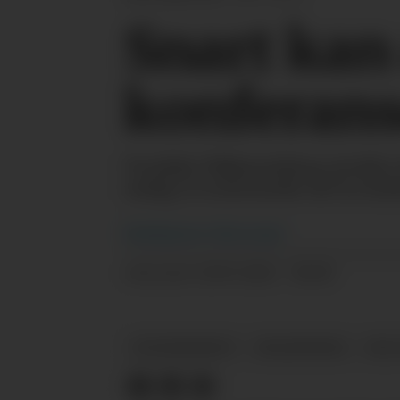
Snart kan
konferans
Nordisk Miljømerking utvider f
mulig å svanemerke alt fra kult
Redaksjonen
i Horecanytt
20.05.2026 - 08:00
PUBLISERT
SVANEMERKET
MILJØMERKE
MAI 