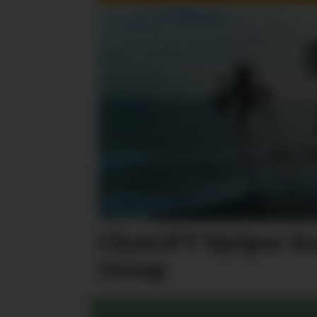
ChatGPT hjelper Ra
Group