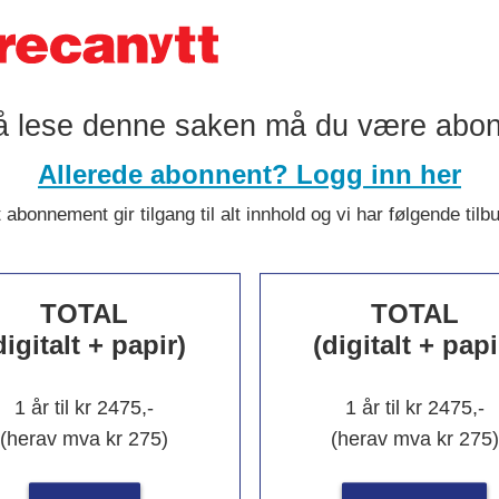
å lese denne saken må du være abo
Allerede abonnent? Logg inn her
 abonnement gir tilgang til alt innhold og vi har følgende tilb
kekunst hyll
TOTAL
TOTAL
digitalt + papir)
(digitalt + papi
h
1 år til kr 2475,-
1 år til kr 2475,-
(herav mva kr 275)
(herav mva kr 275)