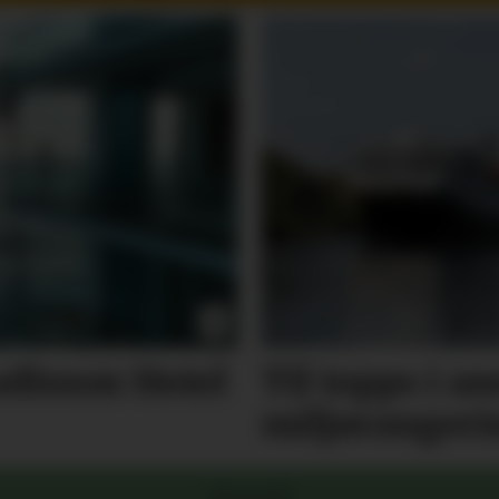
disson Hotel
Til topps i a
miljørangeri