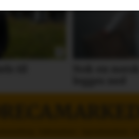
ls til
Nok en norsk
legges ned
RECAMARKE
orhusholdning - Kaffemaskiner - Oppvaskmaskiner - R