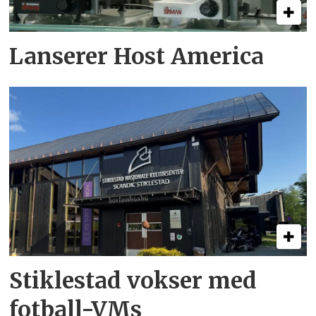
Lanserer Host America
Stiklestad vokser med
fotball-VMs