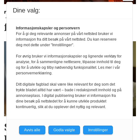
Dine valg:
Tror de «brune» pubene
får en ny renessanse
Informasjonskapsler og personvern
For å gi deg relevante annonser på vårt nettsted bruker vi
informasjon fra ditt besøk på vårt nettsted. Du kan reservere
deg mot dette under "Innstillinger".
For øvrig bruker vi informasjonskapsler og lignende verktøy for
analyse, for å sammenligne nettlesere, tilpasse innhold til deg
og for å utvikle og tilby nødvendig funksjonalitet. Les mer i vår
personvernerklæring.
Ditt digitale fagblad skal være like relevant for deg som det
trykte bladet alltid har vært – bade i redaksjonelt innhold og på
annonseplass. I digital publisering bruker vi informasjon fra
dine besøk på nettstedet for å kunne utvikle produktet
kontinuerlig, slik at du opplever det nyttig og relevant.
SSB: Ny juni-rekord for
Avvis alle
Godta valgte
Innstillinger
hotellovernattinger