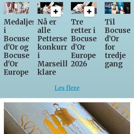
Medaljestatistikk
Nå er
Tre
Til
i
alle
retter i
Bocuse
Bocuse
Pettersens
Bocuse
d’Or
d'Or og
konkurrenter
d’Or
for
Bocuse
i
Europe
tredje
d'Or
Marseille
2026
gang
Europe
klare
Les flere