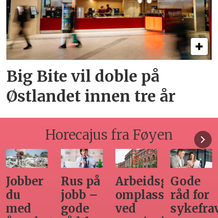
Big Bite vil doble på
Østlandet innen tre år
Horecajus fra Føyen
Arbeidsgivers
Gode
Seminar
Hvilken
omplasseringsplikt
råd for
om
adgang
ved
sykefraværsoppfølging
varsling
har