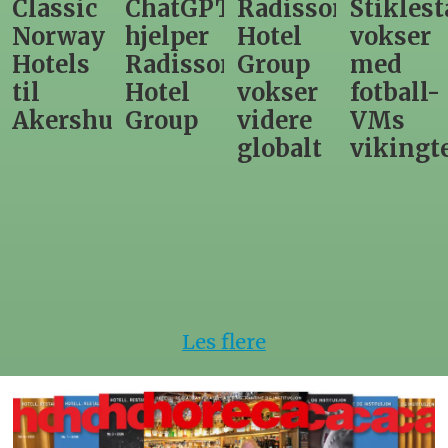
ChatGPT
Radisson
Stiklestad
Fra
hjelper
Hotel
vokser
Levange
Radisson
Group
med
direktør
Hotel
vokser
fotball-
til
us
Group
videre
VMs
nytt
globalt
vikingtematikk
Steinkje
hotell
Les flere