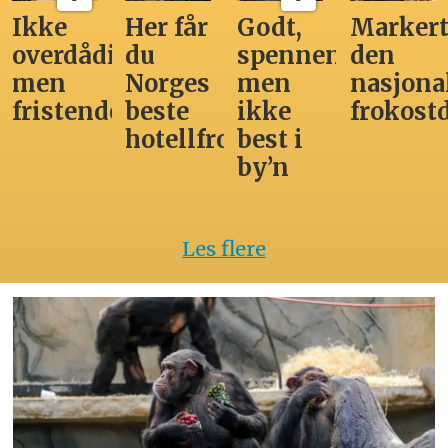
Ikke
Her får
Godt,
Markert
overdådig,
du
spennende,
den
men
Norges
men
nasjona
fristende
beste
ikke
frokost
hotellfrokost
best i
by’n
Les flere