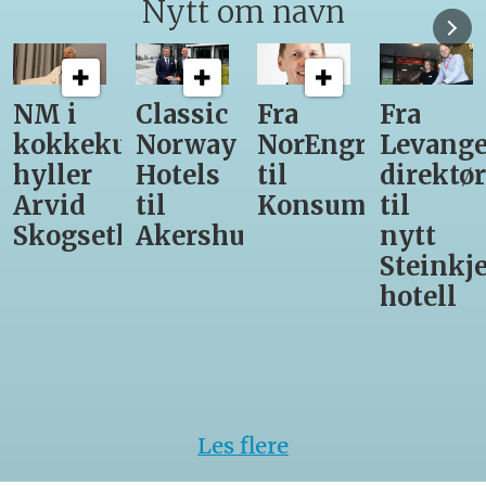
Nytt om navn
Classic
Fra
Fra
12
unst
Norway
NorEngros
Levanger-
lærling
Hotels
til
direktør
får
til
Konsumgruppen
til
være
h
Akershus
nytt
med
Steinkjer-
Asko
hotell
Serveri
til
kokke-
VM
Les flere