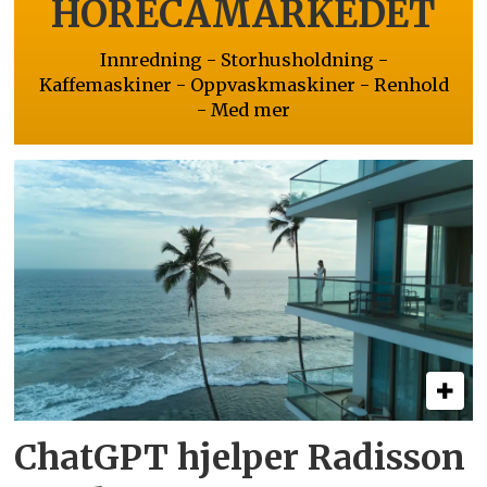
HORECAMARKEDET
Innredning - Storhusholdning -
Kaffemaskiner - Oppvaskmaskiner - Renhold
- Med mer
ChatGPT hjelper Radisson