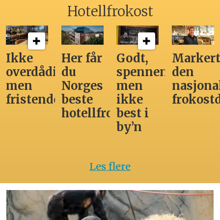
Hotellfrokost
Ikke
Her får
Godt,
Markert
overdådig,
du
spennende,
den
men
Norges
men
nasjona
fristende
beste
ikke
frokost
hotellfrokost
best i
by’n
Les flere