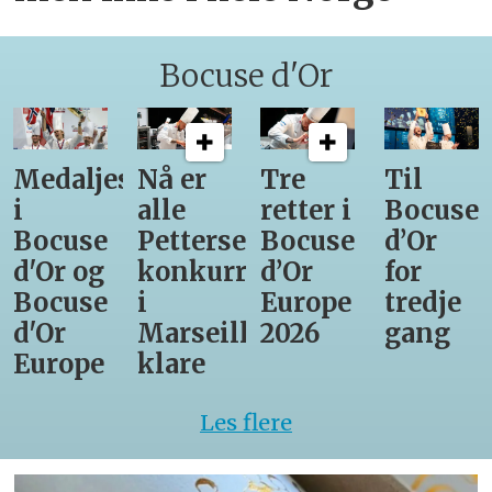
Bocuse d'Or
Medaljestatistikk
Nå er
Tre
Til
i
alle
retter i
Bocuse
Bocuse
Pettersens
Bocuse
d’Or
d'Or og
konkurrenter
d’Or
for
Bocuse
i
Europe
tredje
d'Or
Marseille
2026
gang
Europe
klare
Les flere