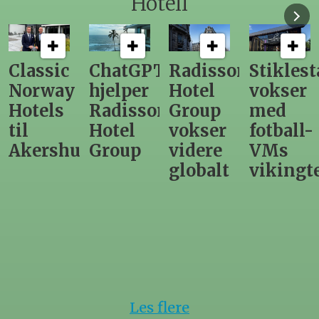
Hotell
ChatGPT
Radisson
Stiklestad
Fra
hjelper
Hotel
vokser
Levange
Radisson
Group
med
direktør
Hotel
vokser
fotball-
til
us
Group
videre
VMs
nytt
globalt
vikingtematikk
Steinkje
hotell
Les flere