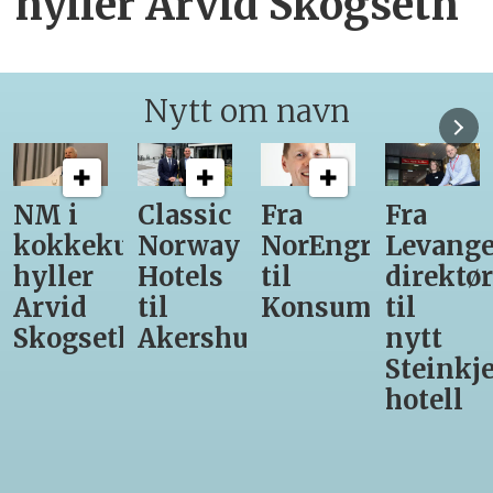
hyller Arvid Skogseth
Nytt om navn
Classic
Fra
Fra
12
unst
Norway
NorEngros
Levanger-
lærling
Hotels
til
direktør
får
til
Konsumgruppen
til
være
h
Akershus
nytt
med
Steinkjer-
Asko
hotell
Serveri
til
kokke-
VM