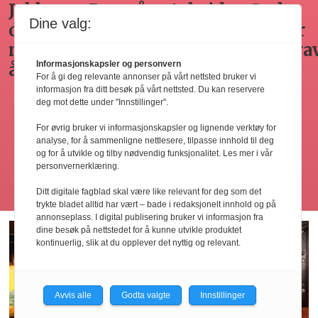
Arbeidsgivers
Gode
Seminar
Hvilken
Dine valg:
omplasseringsplikt
råd for
om
adgang
ved
sykefraværsoppfølging
varsling
har
Informasjonskapsler og personvern
oppsigelse
horecabe
For å gi deg relevante annonser på vårt nettsted bruker vi
ng
til
informasjon fra ditt besøk på vårt nettsted. Du kan reservere
deg mot dette under "Innstillinger".
innleie
ing
av
For øvrig bruker vi informasjonskapsler og lignende verktøy for
analyse, for å sammenligne nettlesere, tilpasse innhold til deg
arbeidsk
og for å utvikle og tilby nødvendig funksjonalitet. Les mer i vår
personvernerklæring.
Les flere
Ditt digitale fagblad skal være like relevant for deg som det
trykte bladet alltid har vært – bade i redaksjonelt innhold og på
annonseplass. I digital publisering bruker vi informasjon fra
dine besøk på nettstedet for å kunne utvikle produktet
kontinuerlig, slik at du opplever det nyttig og relevant.
Avvis alle
Godta valgte
Innstillinger