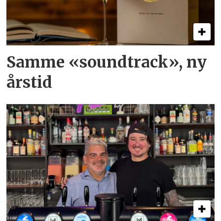
Samme «soundtrack», ny
årstid