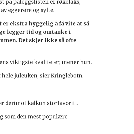
st på påleggslisten er røkelaks,
 av eggerøre og sylte.
 er ekstra hyggelig å få vite at så
e legger tid og omtanke i
ammen. Det skjer ikke så ofte
lens viktigste kvaliteter, mener hun.
t hele juleuken, sier Kringlebotn.
r derimot kalkun storfavoritt.
 deg som den mest populære