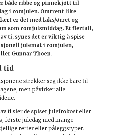
er både ribbe og pinnekjøtt til
ag i romjulen. Omtrent like
lært er det med laks/ørret og
un som romjulsmiddag. Et flertall,
av ti, synes det er viktig å spise
isjonell julemat i romjulen,
eller Gunnar Thoen
.
 tid
isjonene strekker seg ikke bare til
agene, men påvirker alle
idene.
av ti sier de spiser julefrokost eller
sj første juledag med mange
jellige retter eller påleggstyper.