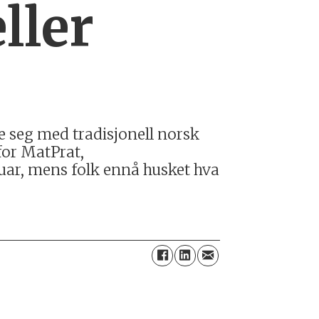
eller
ose seg med tradisjonell norsk
for MatPrat,
uar, mens folk ennå husket hva