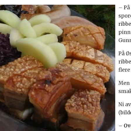
– På
spore
ribbe
pinn
Gunn
På Øs
ribbe
flere
Men u
smak
Ni a
(bild
– Ov