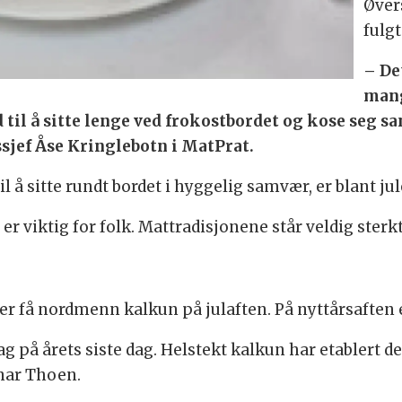
Øver
fulgt
– Det
mang
d til å sitte lenge ved frokostbordet og kose seg s
ssjef Åse Kringlebotn i MatPrat.
il å sitte rundt bordet i hyggelig samvær, er blant ju
er viktig for folk. Mattradisjonene står veldig sterk
 få nordmenn kalkun på julaften. På nyttårsaften e
ag på årets siste dag. Helstekt kalkun har etablert
nar Thoen.