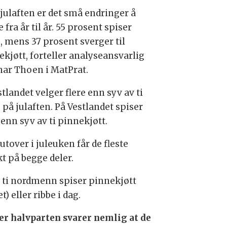
 julaften er det små endringer å
 fra år til år. 55 prosent spiser
, mens 37 prosent sverger til
ekjøtt, forteller analyseansvarlig
ar Thoen i MatPrat.
tlandet velger flere enn syv av ti
 på julaften. På Vestlandet spiser
 enn syv av ti pinnekjøtt.
tover i juleuken får de fleste
t på begge deler.
v ti nordmenn spiser pinnekjøtt
et) eller ribbe i dag.
er halvparten svarer nemlig at de