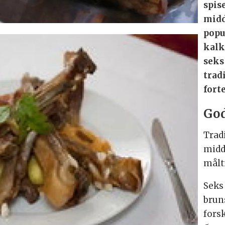
spis
midd
popu
kalk
seks 
trad
fort
God
Trad
midd
målt
Seks 
brun
forsk