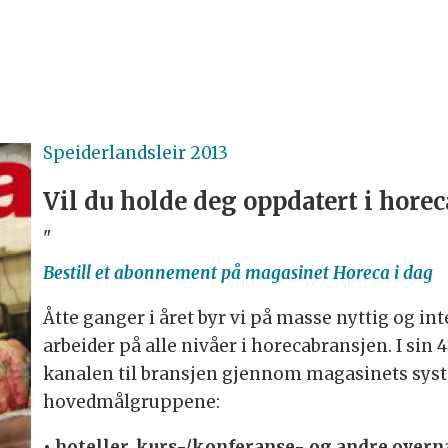
Speiderlandsleir 2013
Vil du holde deg oppdatert i hore
"
Bestill et abonnement på magasinet Horeca i dag
Åtte ganger i året byr vi på masse nyttig og in
arbeider på alle nivåer i horecabransjen. I sin 
kanalen til bransjen gjennom magasinets sys
hovedmålgruppene:
• hoteller, kurs-/konferanse- og andre overn