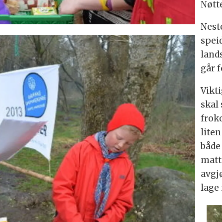
Nøtt
Nest
speid
land
går f
Vikti
skal
frok
lite
både 
matt
avgj
lage