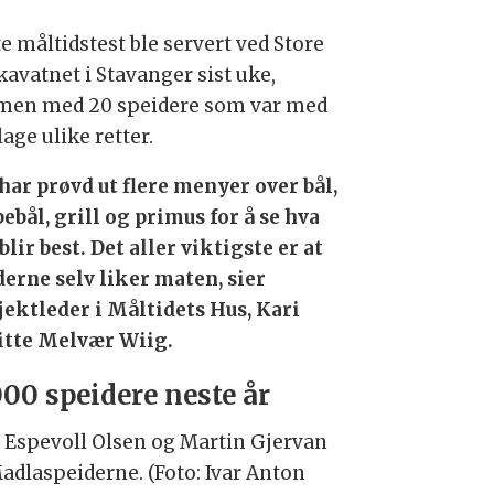
e måltidstest ble servert ved Store
kavatnet i Stavanger sist uke,
en med 20 speidere som var med
lage ulike retter.
 har prøvd ut flere menyer over bål,
bebål, grill og primus for å se hva
lir best. Det aller viktigste er at
derne selv liker maten, sier
jektleder i Måltidets Hus, Kari
itte Melvær Wiig.
000 speidere neste år
e Espevoll Olsen og Martin Gjervan
Madlaspeiderne. (Foto: Ivar Anton