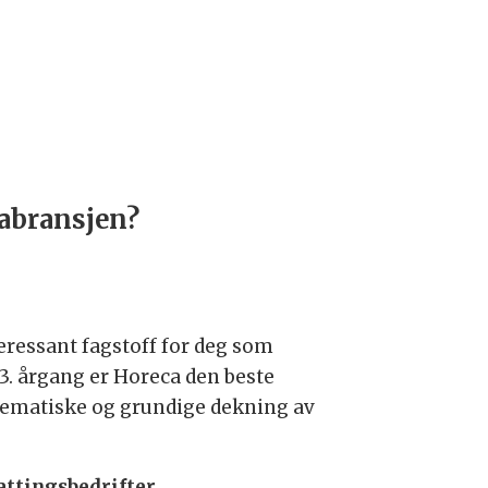
cabransjen?
teressant fagstoff for deg som
43. årgang er Horeca den beste
tematiske og grundige dekning av
attingsbedrifter