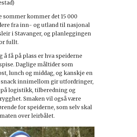
estad)
e sommer kommer det 15 000
ere fra inn- og utland til nasjonal
sleir i Stavanger, og planleggingen
or fullt.
g å få på plass er hva speiderne
 spise. Daglige måltider som
ost, lunch og middag, og kanskje en
n snack innimellom gir utfordringer,
på logistikk, tilberedning og
rygghet. Smaken vil også være
ørende for speiderne, som selv skal
 maten over leirbålet.