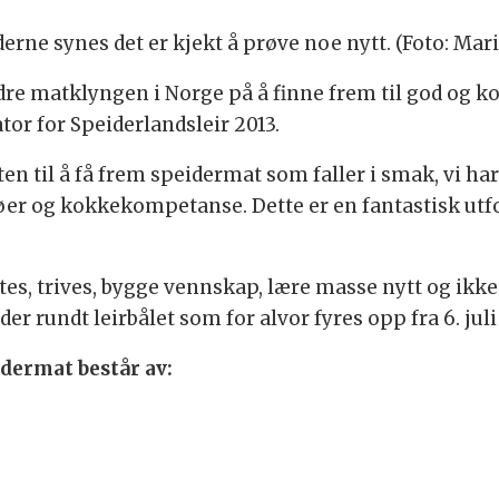
rne synes det er kjekt å prøve noe nytt. (Foto: Mar
rdre matklyngen i Norge på å finne frem til god og k
or for Speiderlandsleir 2013.
n til å få frem speidermat som faller i smak, vi har
er og kokkekompetanse. Dette er en fantastisk utfo
øtes, trives, bygge vennskap, lære masse nytt og ikke
er rundt leirbålet som for alvor fyres opp fra 6. juli
dermat består av: