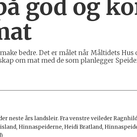
på god og ko
mat
smake bedre. Det er målet når Måltidets Hus 
kap om mat med de som planlegger Speiderla
er neste års landsleir. Fra venstre veileder Ragnhil
island, Hinnaspeiderne, Heidi Bratland, Hinnaspeid
d)