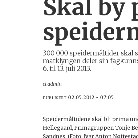
Skal by 
speider
300 000 speidermåltider skal 
matklyngen deler sin fagkunns
6. til 13. juli 2013.
ct_admin
02.05.2012 - 07:05
PUBLISERT
Speidermåltidene skal bli prima und
Hellegaard, Primagruppen Tonje Be
Sandnes. (Foto: Ivar Anton Nøttesta