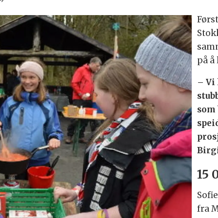
Først
Stok
samm
på å 
– Vi
stub
som b
spei
pros
Birg
15 
Sofi
fra 