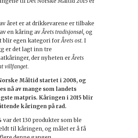
ingene til Det Norske Måltid 2015 er
av året er at drikkevarene er tilbake
av en kåring av
Årets tradisjonsøl
,
og
t blir egen kategori for
Årets ost.
I
gg er det lagt inn tre
atkåringer, der nyheten er
Årets
t villfanget
.
Norske Måltid startet i 2008, og
es nå av mange som landets
igste matpris. Kåringen i 2015 blir
åttende kåringen på rad.
14 var det 130 produkter som ble
dt til kåringen, og målet er å få
flere denne gangen.