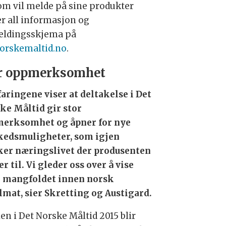
om vil melde på sine produkter
er all informasjon og
ldingsskjema på
orskemaltid.no
.
r oppmerksomhet
faringene viser at deltakelse i Det
ke Måltid gir stor
erksomhet og åpner for nye
edsmuligheter, som igjen
ker næringslivet der produsenten
r til. Vi gleder oss over å vise
 mangfoldet innen norsk
lmat, sier Skretting og Austigard.
en i Det Norske Måltid 2015 blir