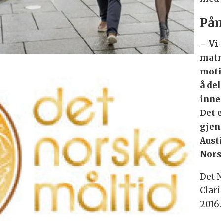
Påm
– Vi
matm
moti
å de
inne
Det 
gjen
Aust
Nors
Det 
Clar
2016