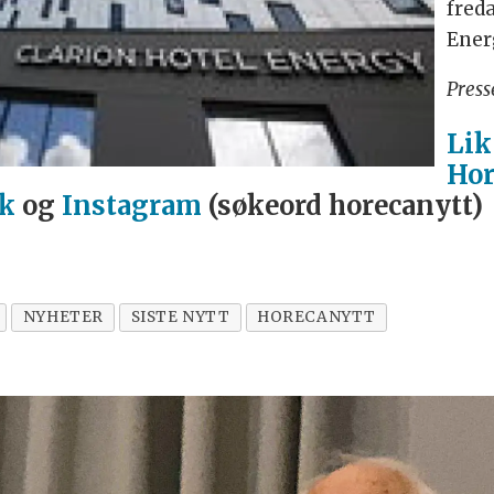
fred
Ener
Pres
Lik
Hor
ok
og
Instagram
(søkeord horecanytt)
NYHETER
SISTE NYTT
HORECANYTT