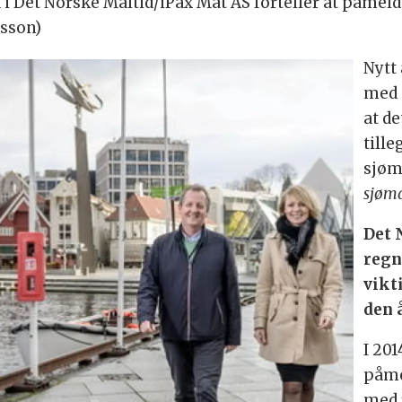
d i Det Norske Måltid/iPax Mat AS forteller at påmeld
nsson)
Nytt 
med 
at de
tille
sjøm
sjøma
Det 
regn
vikt
den 
I 20
påmel
med 