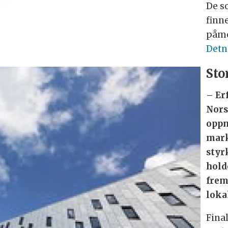
De s
finn
påme
Detn
Sto
– Er
Nors
oppm
mark
styr
holde
frem
loka
Final