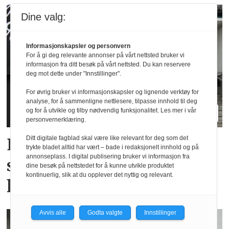
Dine valg:
Informasjonskapsler og personvern
For å gi deg relevante annonser på vårt nettsted bruker vi
informasjon fra ditt besøk på vårt nettsted. Du kan reservere
deg mot dette under "Innstillinger".
For øvrig bruker vi informasjonskapsler og lignende verktøy for
analyse, for å sammenligne nettlesere, tilpasse innhold til deg
og for å utvikle og tilby nødvendig funksjonalitet. Les mer i vår
personvernerklæring.
Ditt digitale fagblad skal være like relevant for deg som det
Elendig nordnorsk
trykte bladet alltid har vært – bade i redaksjonelt innhold og på
annonseplass. I digital publisering bruker vi informasjon fra
sommervær gir utslag for
dine besøk på nettstedet for å kunne utvikle produktet
kontinuerlig, slik at du opplever det nyttig og relevant.
hotellene
Avvis alle
Godta valgte
Innstillinger