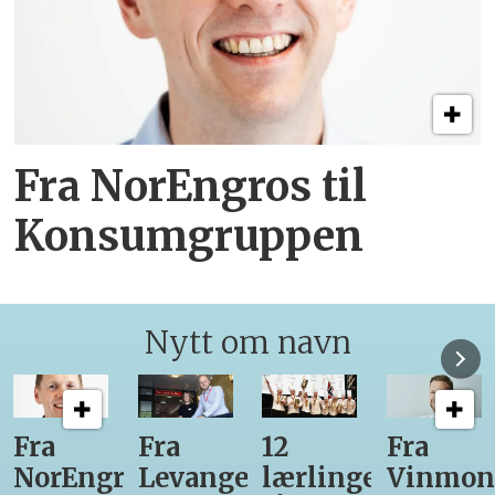
Fra NorEngros til
Konsumgruppen
Nytt om navn
12
Fra
Gir seg
Ny
r-
lærlinger
Vinmonopolet
som
daglig