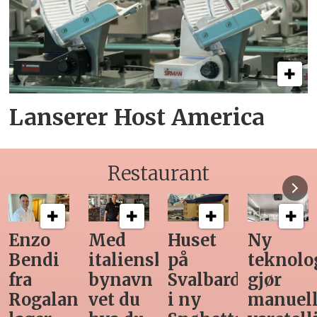
Lanserer Host America
Restaurant
Med
Huset
Ny
Siste
italiensk
på
teknologi
Horeca-
bynavn
Svalbard
gjør
magasi
nd
vet du
i ny
manuell
før