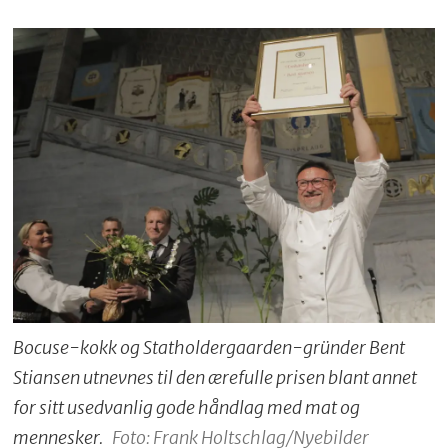
Bocuse-kokk og Statholdergaarden-gründer Bent
Stiansen utnevnes til den ærefulle prisen blant annet
for sitt usedvanlig gode håndlag med mat og
mennesker.
Foto: Frank Holtschlag/Nyebilder