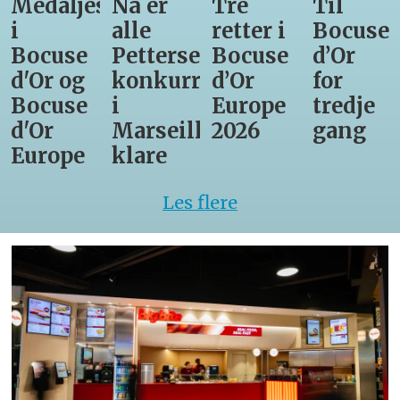
Medaljestatistikk
Nå er
Tre
Til
i
alle
retter i
Bocuse
Bocuse
Pettersens
Bocuse
d’Or
d'Or og
konkurrenter
d’Or
for
Bocuse
i
Europe
tredje
d'Or
Marseille
2026
gang
Europe
klare
Les flere