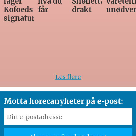
hva du
Snøhetta-
varetelling
sommer
får
drakt
unødvendig
rett
Les flere
Motta horecanyheter på e-post: