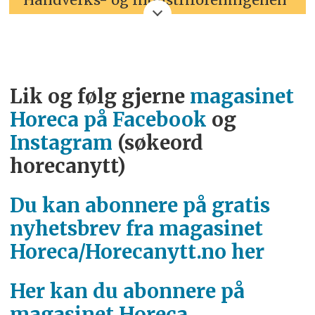
(OIHF).
H.M Dronning Sonja ble utnevnt i
2022 og Lars Mytting i 2023.
Lik og følg gjerne
magasinet
Horeca på Facebook
og
Utnevnelsen er innstiftet for å hedre
Instagram
(søkeord
en person som har utmerket seg
horecanytt)
innen sitt felt, har gjort en betydelig
innsats for samfunnet generelt
Du kan abonnere på gratis
og/eller håndverksfagene spesielt.
nyhetsbrev fra magasinet
Dette i kraft av arbeid og/eller
Horeca/Horecanytt.no her
personlig engasjement. Godt
håndverk har noen felles kjennetegn
Her kan du abonnere på
på tvers av yrker, og utover
magasinet Horeca