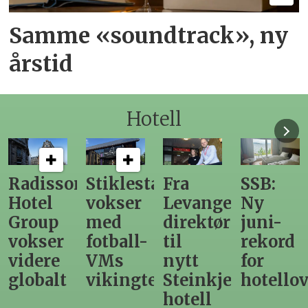
Samme «soundtrack», ny
årstid
Hotell
n
Stiklestad
Fra
SSB:
Elendig
vokser
Levanger-
Ny
nordno
med
direktør
juni-
sommer
fotball-
til
rekord
gir
VMs
nytt
for
utslag
vikingtematikk
Steinkjer-
hotellovernattin
for
hotell
hotelle