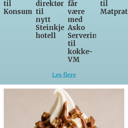
får
til
daglig
leder
være
Matprat
leder
for
med
hos
Valsøya
r-
Asko
Den
Servering
Glade
til
Gris
kokke-
VM
Les flere