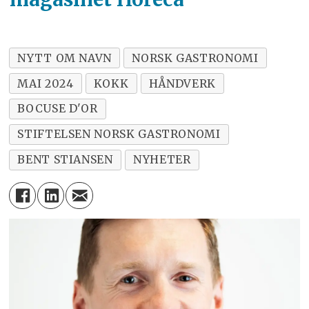
håndverkerstanden. Disse er blant
annet engasjement og integritet i
NYTT OM NAVN
NORSK GASTRONOMI
utøvelsen, ønske om å gjøre gagns
arbeid til nytte for samfunn og
MAI 2024
KOKK
HÅNDVERK
enkeltmennesket, og en høy etisk og
BOCUSE D'OR
moralsk standard.
STIFTELSEN NORSK GASTRONOMI
BENT STIANSEN
NYHETER