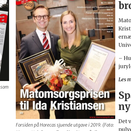
br
Mato
Kris
ernæ
Univ
– Hu
juryl
Les 
 som
Sp
ny
Det v
Forsiden på Horecas sjuende utgave i 2019. (Foto:
pulv