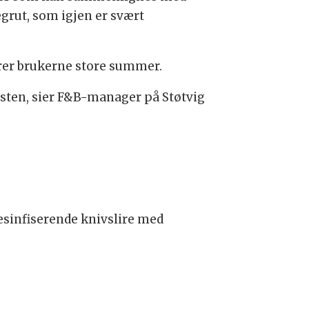
egrut, som igjen er svært
arer brukerne store summer.
nsten, sier F&B-manager på Støtvig
esinfiserende knivslire med