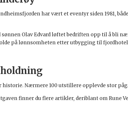
ondheimsfjorden har vært et eventyr siden 1981, både
ønnen Olav Edvard løftet bedriften opp til å bli n
olde på lønnsomheten etter utbygging til fjordhotell
sholdning
historie. Nærmere 100 utstillere opplevde stor påga
utgaven finner du flere artikler, deriblant om Run