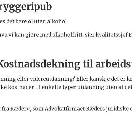
bryggeripub
s det bare øl uten alkohol.
 hva vi kan gjøre med alkoholfritt, sier kvalitetssjef
Kostnadsdekning til arbeid
anning eller videreutdanning? Eller kanskje det er 
kke kostnader til enkelte typer utdanning uten at de
t fra Ræder», som Advokatfirmaet Ræders juridiske e