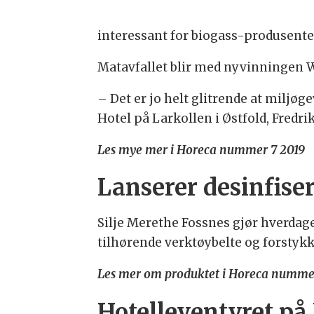
interessant for biogass-produsenter.
Matavfallet blir med nyvinningen W
– Det er jo helt glitrende at milj
Hotel på Larkollen i Østfold, Fredri
Les mye mer i Horeca nummer 7 2019
Lanserer desinfise
Silje Merethe Fossnes gjør hverdag
tilhørende verktøybelte og forstykk
Les mer om produktet i Horeca numme
Hotelleventyret på