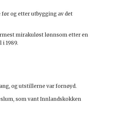
 før og etter utbygging av det
ærmest mirakuløst lønnsom etter en
 i 1989.
ng, og utstillerne var fornøyd.
e Veslum, som vant Innlandskokken