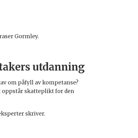
 Fraser Gormley.
stakers utdanning
krav om påfyll av kompetanse?
t oppstår skatteplikt for den
ksperter skriver.