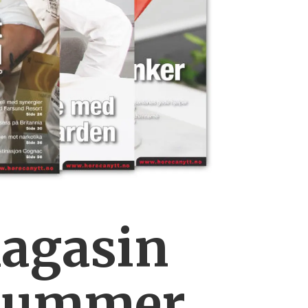
magasin
snummer