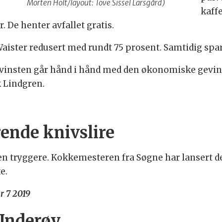
Morten Holt/layout: Tove Sissel Larsgård)
kaff
 De henter avfallet gratis.
aister redusert med rundt 75 prosent. Samtidig sp
øgevinsten går hånd i hånd med den økonomiske gevi
k Lindgren.
rende knivslire
en tryggere. Kokkemesteren fra Søgne har lansert d
e.
r 7 2019
 Inderøy