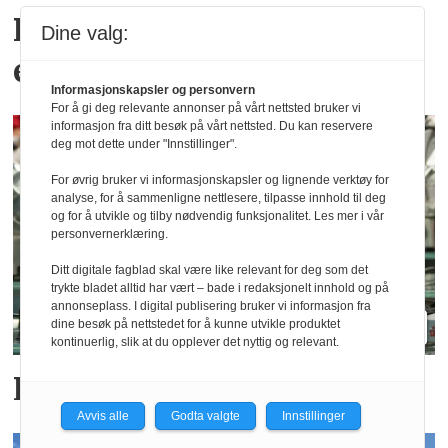
Postgirobygget lanserer
Dine valg:
egne viner
Informasjonskapsler og personvern
For å gi deg relevante annonser på vårt nettsted bruker vi
informasjon fra ditt besøk på vårt nettsted. Du kan reservere
deg mot dette under "Innstillinger".
For øvrig bruker vi informasjonskapsler og lignende verktøy for
analyse, for å sammenligne nettlesere, tilpasse innhold til deg
og for å utvikle og tilby nødvendig funksjonalitet. Les mer i vår
personvernerklæring.
Ditt digitale fagblad skal være like relevant for deg som det
trykte bladet alltid har vært – bade i redaksjonelt innhold og på
annonseplass. I digital publisering bruker vi informasjon fra
dine besøk på nettstedet for å kunne utvikle produktet
kontinuerlig, slik at du opplever det nyttig og relevant.
Lanserer Host America
Avvis alle
Godta valgte
Innstillinger