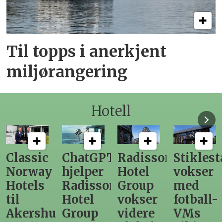
Til topps i anerkjent
miljørangering
Hotell
ChatGPT
Radisson
Stiklestad
Fra
hjelper
Hotel
vokser
Levange
Radisson
Group
med
direktør
Hotel
vokser
fotball-
til
us
Group
videre
VMs
nytt