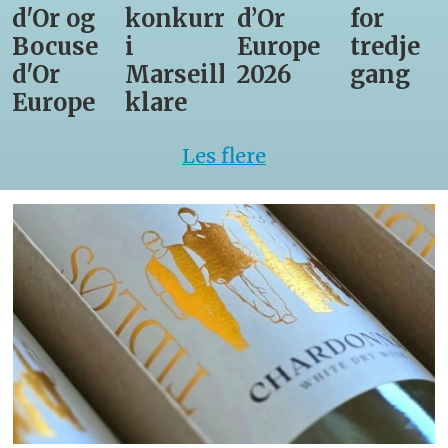
d'Or og
konkurrenter
d’Or
for
Bocuse
i
Europe
tredje
d'Or
Marseille
2026
gang
Europe
klare
Les flere