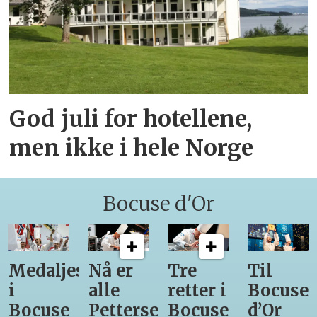
God juli for hotellene,
men ikke i hele Norge
Bocuse d'Or
Medaljestatistikk
Nå er
Tre
Til
i
alle
retter i
Bocuse
Bocuse
Pettersens
Bocuse
d’Or