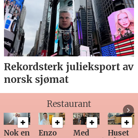
Rekordsterk julieksport av
norsk sjømat
Restaurant
Med
Huset
Ny
Siste