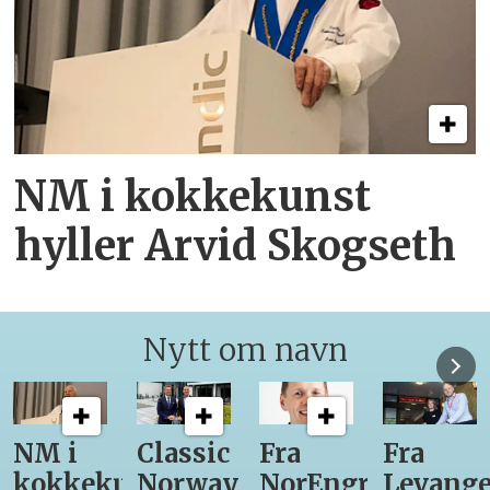
NM i kokkekunst
hyller Arvid Skogseth
Nytt om navn
Classic
Fra
Fra
12
unst
Norway
NorEngros
Levanger-
lærling