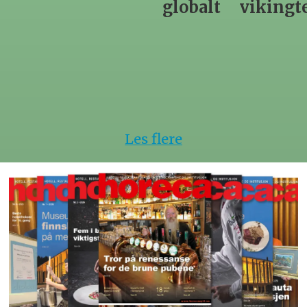
globalt
vikingtematikk
Steinkje
hotell
Les flere