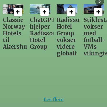
ChatGPT
Radisson
Stiklestad
Fra
hjelper
Hotel
vokser
Levange
Radisson
Group
med
direktør
Hotel
vokser
fotball-
til
us
Group
videre
VMs
nytt
globalt
vikingtematikk
Steinkje
hotell
Les flere