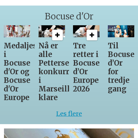
Bocuse d'Or
Medaljestatistikk
Nå er
Tre
Til
i
alle
retter i
Bocuse
Bocuse
Pettersens
Bocuse
d’Or
d'Or og
konkurrenter
d’Or
for
Bocuse
i
Europe
tredje
d'Or
Marseille
2026
gang
Europe
klare
Les flere