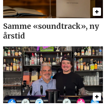
Samme «soundtrack», ny
årstid