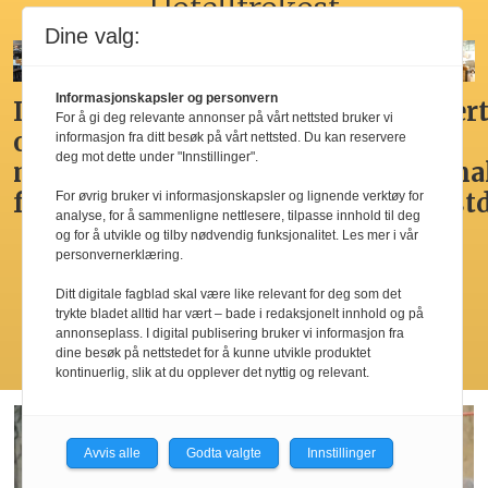
Hotellfrokost
Dine valg:
Informasjonskapsler og personvern
Ikke
Her får
Godt,
Markert
For å gi deg relevante annonser på vårt nettsted bruker vi
overdådig,
du
spennende,
den
informasjon fra ditt besøk på vårt nettsted. Du kan reservere
deg mot dette under "Innstillinger".
men
Norges
men
nasjona
fristende
beste
ikke
frokost
For øvrig bruker vi informasjonskapsler og lignende verktøy for
analyse, for å sammenligne nettlesere, tilpasse innhold til deg
hotellfrokost
best i
og for å utvikle og tilby nødvendig funksjonalitet. Les mer i vår
personvernerklæring.
by’n
Ditt digitale fagblad skal være like relevant for deg som det
trykte bladet alltid har vært – bade i redaksjonelt innhold og på
annonseplass. I digital publisering bruker vi informasjon fra
Les flere
dine besøk på nettstedet for å kunne utvikle produktet
kontinuerlig, slik at du opplever det nyttig og relevant.
Avvis alle
Godta valgte
Innstillinger