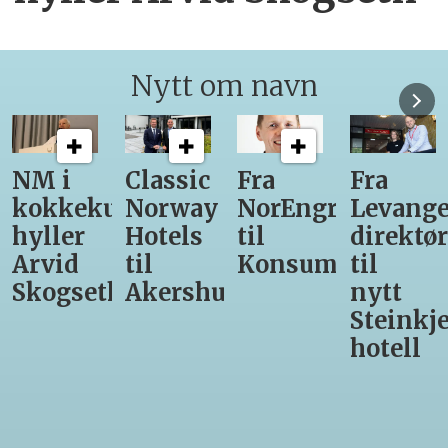
Nytt om navn
Classic
Fra
Fra
12
unst
Norway
NorEngros
Levanger-
lærling
Hotels
til
direktør
får
til
Konsumgruppen
til
være
h
Akershus
nytt
med
Steinkjer-
Asko
hotell
Serveri
til
kokke-
VM