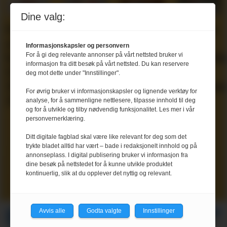
Dine valg:
Matomsorgsprisen
Har du
Matomsorgsprise
Matoms
ta
til
en
Forbilder
2024
Informasjonskapsler og personvern
Wenche
kandidat
som
til
For å gi deg relevante annonser på vårt nettsted bruker vi
informasjon fra ditt besøk på vårt nettsted. Du kan reservere
Andersen
til
løfter
Ronny
deg mot dette under "Innstillinger".
en
Matomsorgsprisen?
faget
Nilsen
For øvrig bruker vi informasjonskapsler og lignende verktøy for
analyse, for å sammenligne nettlesere, tilpasse innhold til deg
og for å utvikle og tilby nødvendig funksjonalitet. Les mer i vår
personvernerklæring.
Ditt digitale fagblad skal være like relevant for deg som det
trykte bladet alltid har vært – bade i redaksjonelt innhold og på
annonseplass. I digital publisering bruker vi informasjon fra
dine besøk på nettstedet for å kunne utvikle produktet
kontinuerlig, slik at du opplever det nyttig og relevant.
Les flere
Avvis alle
Godta valgte
Innstillinger