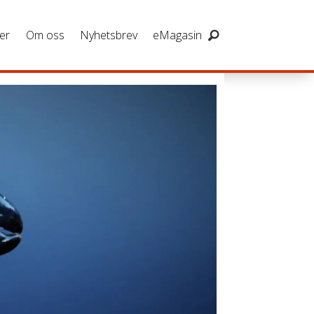
er
Om oss
Nyhetsbrev
eMagasin