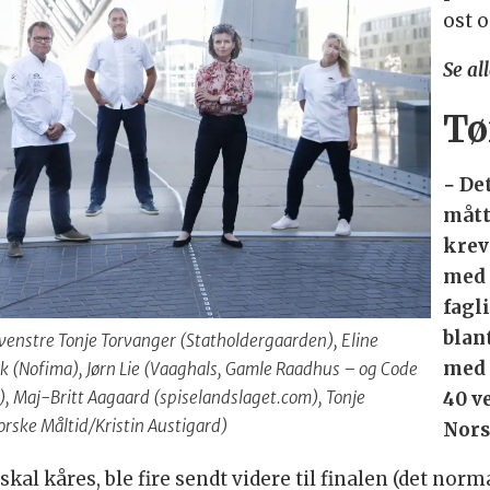
ost o
Se al
Tø
− De
mått
krev
med 
fagl
blan
a venstre Tonje Torvanger (Statholdergaarden), Eline
med 
ik (Nofima), Jørn Lie (Vaaghals, Gamle Raadhus – og Code
40 ve
), Maj-Britt Aagaard (spiselandslaget.com), Tonje
orske Måltid/Kristin Austigard)
Nors
skal kåres, ble fire sendt videre til finalen (det normal