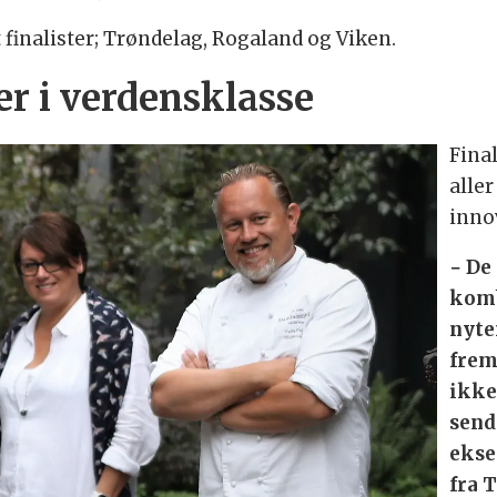
t finalister; Trøndelag, Rogaland og Viken.
er i verdensklasse
Final
aller
inno
− De
komb
nyte
frem
ikke
sende
ekse
fra 