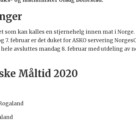
uks- og matminister Olaug Bollestad.
anger
et som kan kalles en stjernehelg innen mat i Norge. 
og 7. februar er det duket for ASKO servering Norges
t hele avsluttes mandag 8. februar med utdeling av n
rske Måltid 2020
Rogaland
aland