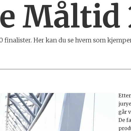
e Måltid
l 40 finalister. Her kan du se hvem som kjemp
Ette
jury
går v
De f
prod