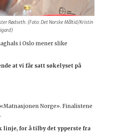
ster Rødseth. (Foto: Det Norske Måltid/Kristin
igard)
aghals i Oslo mener slike
nde at vi får satt søkelyset på
e «Matnasjonen Norge». Finalistene
.
linje, for å tilby det ypperste fra