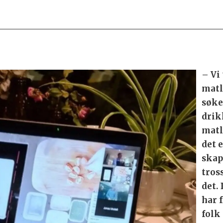
– Vi
matl
søke
drik
matl
det e
skap
tros
det.
har f
folk 