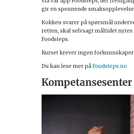
via vår app Foodsteps, der fremgan
gir en spennende smaksopplevelse, 
Kokken svarer på spørsmål underveis
retten, skal selvsagt måltidet nyte
Foodsteps.
Kurset krever ingen forkunnskaper 
Du kan lese mer på
Foodsteps.no
Kompetansesenter 