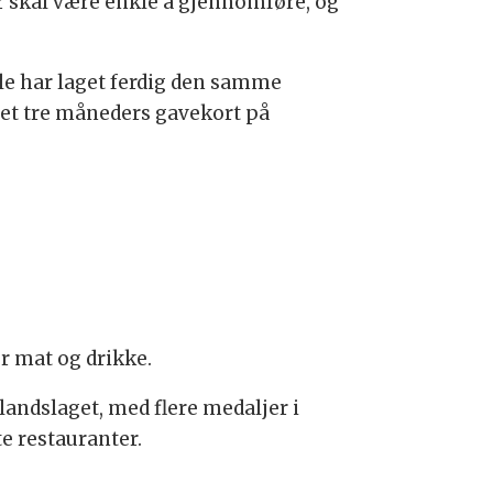
r skal være enkle å gjennomføre, og
lle har laget ferdig den samme
r et tre måneders gavekort på
r mat og drikke.
andslaget, med flere medaljer i
e restauranter.