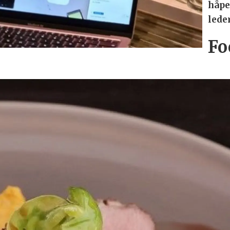
håper
lede
Fo