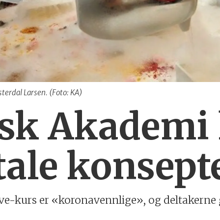
terdal Larsen. (Foto: KA)
isk Akademi 
tale konsept
live-kurs er «koronavennlige», og deltakerne