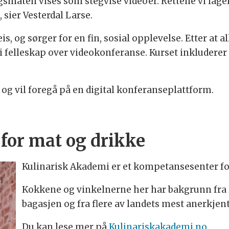
gsmåten vises som stegvise videoer. Rettene vi lage
sier Vesterdal Larse.
, og sørger for en fin, sosial opplevelse. Etter at a
s i felleskap over videokonferanse. Kurset inkludere
og vil foregå på en digital konferanseplattform.
for mat og drikke
Kulinarisk Akademi er et kompetansesenter fo
Kokkene og vinkelnerne her har bakgrunn fra l
bagasjen og fra flere av landets mest anerkjent
Du kan lese mer på
Kulinariskakademi.no