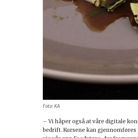
Foto: KA
– Vi håper også at våre digitale ko
bedrift. Kursene kan gjennomføres p