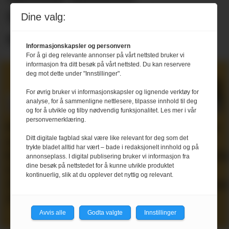
Skandinavias sterkeste
Dine valg:
snøgaranti
Informasjonskapsler og personvern
For å gi deg relevante annonser på vårt nettsted bruker vi
informasjon fra ditt besøk på vårt nettsted. Du kan reservere
deg mot dette under "Innstillinger".
Matomsorgsprisen
For øvrig bruker vi informasjonskapsler og lignende verktøy for
analyse, for å sammenligne nettlesere, tilpasse innhold til deg
og for å utvikle og tilby nødvendig funksjonalitet. Les mer i vår
personvernerklæring.
Har du
Mor
Matomsorgspris
Har du
en
Godhjerta
til
en
Ditt digitale fagblad skal være like relevant for deg som det
trykte bladet alltid har vært – bade i redaksjonelt innhold og på
kandidat
Wenche
kandida
annonseplass. I digital publisering bruker vi informasjon fra
dine besøk på nettstedet for å kunne utvikle produktet
til
Andersen
til
kontinuerlig, slik at du opplever det nyttig og relevant.
Matomsorgsprisen
Matomso
2026
Avvis alle
Godta valgte
Innstillinger