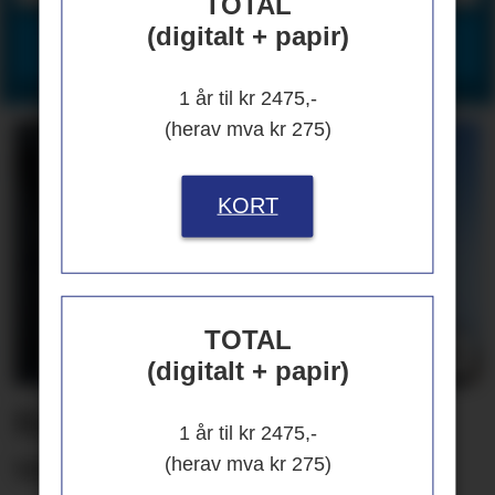
TOTAL
(digitalt + papir)
1 år til kr 2475,-
(herav mva kr 275)
KORT
TOTAL
(digitalt + papir)
Radisson Hotel Group
1 år til kr 2475,-
vokser videre globalt
(herav mva kr 275)