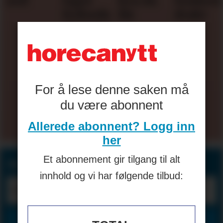
ned
lager
hva du
Snøhetta
Kofoeds
får
drakt
signaturrett
For å lese denne saken må
du være abonnent
Les flere
Allerede abonnent? Logg inn
her
Et abonnement gir tilgang til alt
Motta horecanyheter på e-post:
innhold og vi har følgende tilbud: