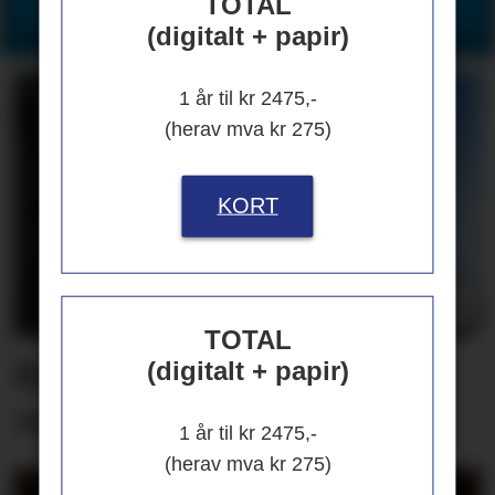
TOTAL
(digitalt + papir)
1 år til kr 2475,-
(herav mva kr 275)
KORT
TOTAL
Radisson Hotel Group
(digitalt + papir)
vokser videre globalt
1 år til kr 2475,-
(herav mva kr 275)