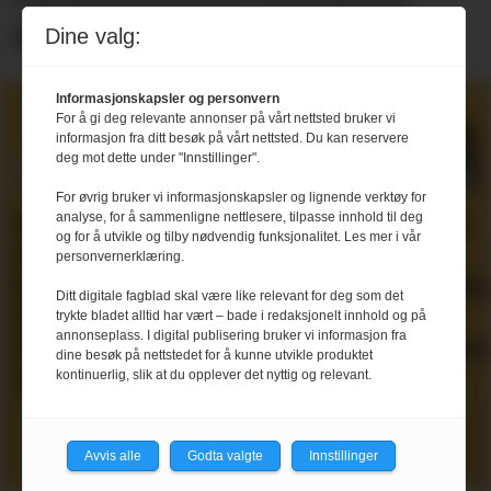
snøgaranti
Dine valg:
Informasjonskapsler og personvern
Matomsorgsprisen
For å gi deg relevante annonser på vårt nettsted bruker vi
informasjon fra ditt besøk på vårt nettsted. Du kan reservere
deg mot dette under "Innstillinger".
For øvrig bruker vi informasjonskapsler og lignende verktøy for
analyse, for å sammenligne nettlesere, tilpasse innhold til deg
Har du
Mor
Matomsorgsprise
Har du
og for å utvikle og tilby nødvendig funksjonalitet. Les mer i vår
en
Godhjerta
til
en
personvernerklæring.
kandidat
Wenche
kandida
Ditt digitale fagblad skal være like relevant for deg som det
til
Andersen
til
trykte bladet alltid har vært – bade i redaksjonelt innhold og på
annonseplass. I digital publisering bruker vi informasjon fra
Matomsorgsprisen
Matomso
dine besøk på nettstedet for å kunne utvikle produktet
2026
kontinuerlig, slik at du opplever det nyttig og relevant.
Avvis alle
Godta valgte
Innstillinger