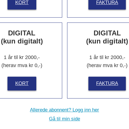
KORT
FAKTURA
ssic Norway Hotels
Fra NorEngros til
 Akershus
Konsumgruppen
DIGITAL
DIGITAL
(kun digitalt)
(kun digitalt)
Les flere
1 år til kr 2000,-
1 år til kr 2000,-
(herav mva kr 0,-)
(herav mva kr 0,-)
KORT
FAKTURA
Allerede abonnent? Logg inn her
Gå til min side