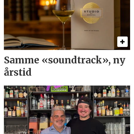
Samme «soundtrack», ny
årstid