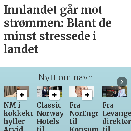
Innlandet går mot
strømmen: Blant de
minst stressede i
landet
Nytt om navn
Classic
Fra
Fra
12
unst
Norway
NorEngros
Levanger-
lærling
Hotels
til
direktør
får
til
Konsumgruppen
til
være