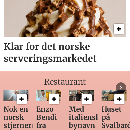
Klar for det norske
serveringsmarkedet
Restaurant
Med
Huset
Ny
Siste
italiensk
på
teknologi
Horeca-
bynavn
Svalbard
gjør
magasi