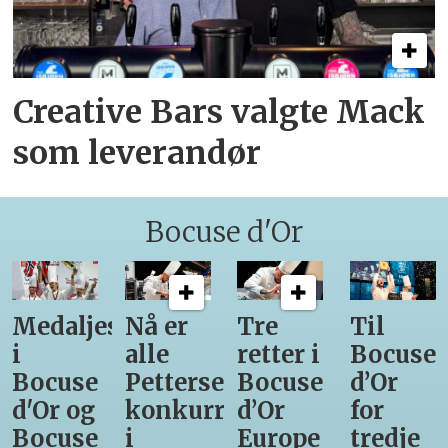
Creative Bars valgte Mack
som leverandør
Bocuse d'Or
Medaljestatistikk
Nå er
Tre
Til
i
alle
retter i
Bocuse
Bocuse
Pettersens
Bocuse
d’Or
d'Or og
konkurrenter
d’Or
for
Bocuse
i
Europe
tredje