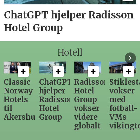
ChatGPT hjelper Radisson
Hotel Group
Hotell
ChatGPT
Radisson
Stiklestad
Fra
hjelper
Hotel
vokser
Levange
Radisson
Group
med
direktør
Hotel
vokser
fotball-
til
us
Group
videre
VMs
nytt
globalt
vikingtematikk
Steinkje
hotell