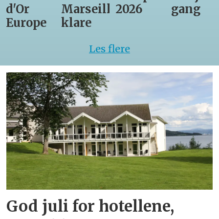
d'Or
Marseille
2026
gang
Europe
klare
Les flere
God juli for hotellene,