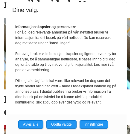
men ikke i hele Norge
Dine valg:
Informasjonskapsler og personvern
For å gi deg relevante annonser på vårt nettsted bruker vi
informasjon fra ditt besøk på vårt nettsted. Du kan reservere
deg mot dette under "Innstillinger".
For øvrig bruker vi informasjonskapsler og lignende verktøy for
analyse, for å sammenligne nettlesere, tilpasse innhold til deg
og for å utvikle og tilby nødvendig funksjonalitet. Les mer i vår
personvernerklæring.
Ditt digitale fagblad skal være like relevant for deg som det
trykte bladet alltid har vært – bade i redaksjonelt innhold og på
annonseplass. I digital publisering bruker vi informasjon fra
Postgirobygget lanserer
dine besøk på nettstedet for å kunne utvikle produktet
kontinuerlig, slik at du opplever det nyttig og relevant.
egne viner
Avvis alle
Godta valgte
Innstillinger