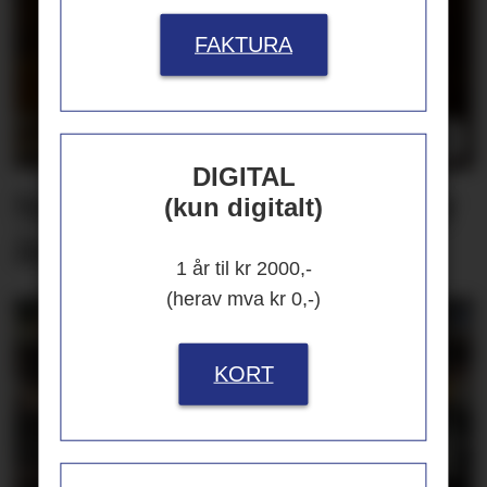
FAKTURA
DIGITAL
Samme «soundtrack», ny
(kun digitalt)
årstid
1 år til kr 2000,-
(herav mva kr 0,-)
KORT