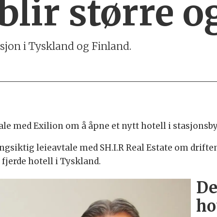
blir større o
isjon i Tyskland og Finland.
tale med Exilion om å åpne et nytt hotell i stasjons
langsiktig leieavtale med SH.I.R Real Estate om dri
fjerde hotell i Tyskland.
De
ho