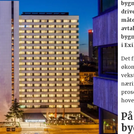
bygn
driv
måte
avta
bygn
i Exi
Det 
økon
vekst
nærin
pros
hove
På
by