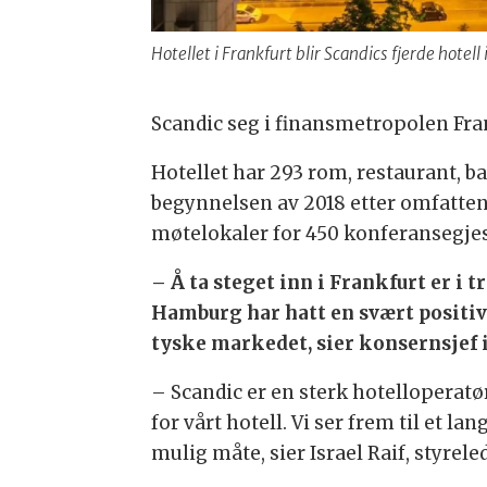
Hotellet i Frankfurt blir Scandics fjerde hotell
Scandic seg i finansmetropolen Fra
Hotellet har 293 rom, restaurant, b
begynnelsen av 2018 etter omfatten
møtelokaler for 450 konferansegjes
– Å ta steget inn i Frankfurt er i
Hamburg har hatt en svært positiv 
tyske markedet, sier konsernsjef i
– Scandic er en sterk hotelloperatør
for vårt hotell. Vi ser frem til et l
mulig måte, sier Israel Raif, styreled