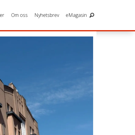
er
Om oss
Nyhetsbrev
eMagasin