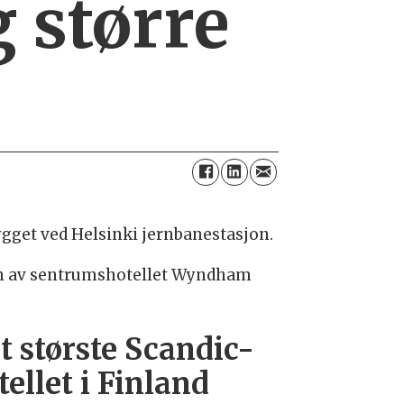
g større
bygget ved Helsinki jernbanestasjon.
ften av sentrumshotellet Wyndham
t største Scandic-
tellet i Finland