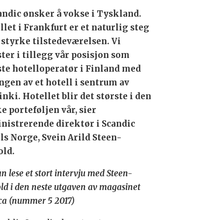
andic ønsker å vokse i Tyskland.
llet i Frankfurt er et naturlig steg
å styrke tilstedeværelsen. Vi
ster i tillegg vår posisjon som
ste hotelloperatør i Finland med
ngen av et hotell i sentrum av
inki. Hotellet blir det største i den
ke porteføljen vår, sier
nistrerende direktør i Scandic
ls Norge, Svein Arild Steen-
ld.
n lese et stort intervju med Steen-
d i den neste utgaven av magasinet
ca (nummer 5 2017)