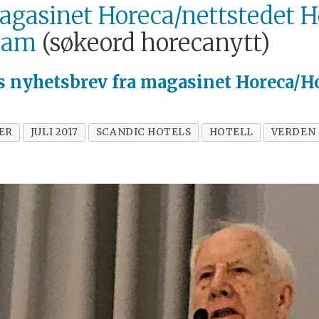
gasinet Horeca/nettstedet H
ram
(søkeord horecanytt)
is
nyhetsbrev fra magasinet Horeca/Ho
ER
JULI 2017
SCANDIC HOTELS
HOTELL
VERDEN