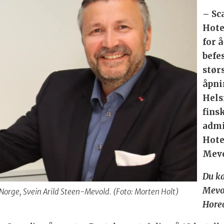
– Sc
Hote
for 
befe
stør
åpni
Hels
fins
admi
Hote
Mevo
Du ka
Mevol
 Norge, Svein Arild Steen-Mevold. (Foto: Morten Holt)
Hore