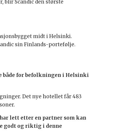
r, blir Scandic den største
asjonsbygget midt i Helsinki.
candic sin Finlands-portefølje.
de både for befolkningen i Helsinki
gninger. Det nye hotellet får 483
soner.
 har lett etter en partner som kan
te godt og riktig i denne