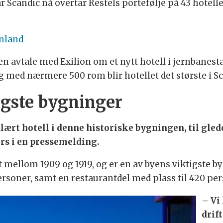
r Scandic nå overtar Restels portefølje på 43 hotelle
inland
 en avtale med Exilion om et nytt hotell i jernbanest
og med nærmere 500 rom blir hotellet det største i S
igste bygninger
kulært hotell i denne historiske bygningen, til gle
ers i en pressemelding.
 mellom 1909 og 1919, og er en av byens viktigste by
rsoner, samt en restaurantdel med plass til 420 per
– Vi
drif