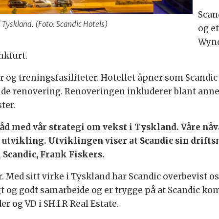
Scand
 i Tyskland. (Foto: Scandic Hotels)
og e
Wynd
nkfurt.
ar og treningsfasiliteter. Hotellet åpner som Scand
de renovering. Renoveringen inkluderer blant anne
ter.
 tråd med vår strategi om vekst i Tyskland. Våre nå
utvikling. Utviklingen viser at Scandic sin drifts
 Scandic, Frank Fiskers.
. Med sitt virke i Tyskland har Scandic overbevist o
angt og godt samarbeide og er trygge på at Scandic kom
er og VD i SH.I.R Real Estate.