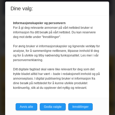
Dine valg:
SkiStar lanserer
Informasjonskapsler og personvern
For å gi deg relevante annonser på vårt nettsted bruker vi
Skandinavias sterkeste
informasjon fra ditt besøk på vårt nettsted. Du kan reservere
deg mot dette under "Innstillinger".
snøgaranti
For øvrig bruker vi informasjonskapsler og lignende verktøy for
analyse, for å sammenligne nettlesere, tilpasse innhold til deg
og for å utvikle og tilby nødvendig funksjonalitet. Les mer i vår
personvernerklæring.
Matomsorgsprisen
Ditt digitale fagblad skal være like relevant for deg som det
trykte bladet alltid har vært – bade i redaksjonelt innhold og på
annonseplass. I digital publisering bruker vi informasjon fra
dine besøk på nettstedet for å kunne utvikle produktet
Har du
Mor
Matomsorgsprise
Har du
kontinuerlig, slik at du opplever det nyttig og relevant.
en
Godhjerta
til
en
kandidat
Wenche
kandida
Avvis alle
Godta valgte
Innstillinger
til
Andersen
til