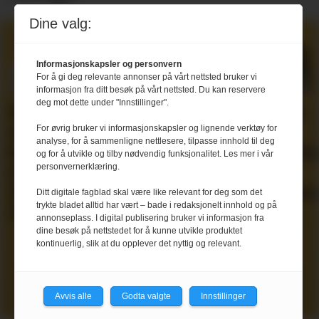
Dine valg:
Matomsorgsprisen
Informasjonskapsler og personvern
For å gi deg relevante annonser på vårt nettsted bruker vi
informasjon fra ditt besøk på vårt nettsted. Du kan reservere
deg mot dette under "Innstillinger".
Har du
Mor
Matomsorgspris
Har du
en
Godhjerta
til
en
For øvrig bruker vi informasjonskapsler og lignende verktøy for
analyse, for å sammenligne nettlesere, tilpasse innhold til deg
kandidat
Wenche
kandida
og for å utvikle og tilby nødvendig funksjonalitet. Les mer i vår
personvernerklæring.
til
Andersen
til
Matomsorgsprisen
Matoms
Ditt digitale fagblad skal være like relevant for deg som det
trykte bladet alltid har vært – bade i redaksjonelt innhold og på
2026
annonseplass. I digital publisering bruker vi informasjon fra
dine besøk på nettstedet for å kunne utvikle produktet
kontinuerlig, slik at du opplever det nyttig og relevant.
Avvis alle
Godta valgte
Innstillinger