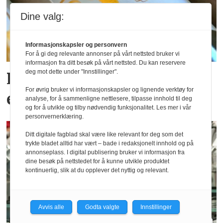
Dine valg:
Informasjonskapsler og personvern
For å gi deg relevante annonser på vårt nettsted bruker vi
informasjon fra ditt besøk på vårt nettsted. Du kan reservere
deg mot dette under "Innstillinger".
Postgirobygget lanserer
For øvrig bruker vi informasjonskapsler og lignende verktøy for
egne viner
analyse, for å sammenligne nettlesere, tilpasse innhold til deg
og for å utvikle og tilby nødvendig funksjonalitet. Les mer i vår
personvernerklæring.
Ditt digitale fagblad skal være like relevant for deg som det
trykte bladet alltid har vært – bade i redaksjonelt innhold og på
annonseplass. I digital publisering bruker vi informasjon fra
dine besøk på nettstedet for å kunne utvikle produktet
kontinuerlig, slik at du opplever det nyttig og relevant.
Avvis alle
Godta valgte
Innstillinger