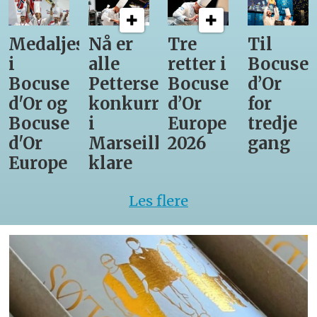
Medaljestatistikk
Nå er
Tre
Til
i
alle
retter i
Bocuse
Bocuse
Pettersens
Bocuse
d’Or
d'Or og
konkurrenter
d’Or
for
Bocuse
i
Europe
tredje
d'Or
Marseille
2026
gang
Europe
klare
Les flere