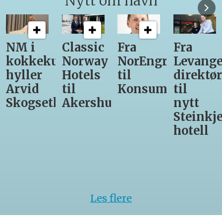
Nytt om navn
Classic
Fra
Fra
12
ekunst
Norway
NorEngros
Levanger-
lærli
r
Hotels
til
direktør
får
til
Konsumgruppen
til
være
eth
Akershus
nytt
med
Steinkjer-
Asko
hotell
Serve
til
kokk
VM
Les flere