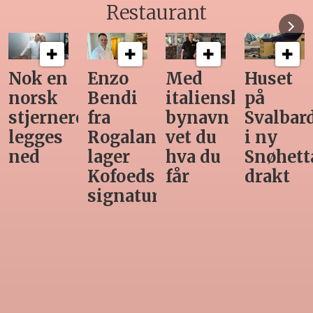
Restaurant
en
Enzo
Med
Huset
Ny
k
Bendi
italiensk
på
tekn
nerestaurant
fra
bynavn
Svalbard
gjør
es
Rogaland
vet du
i ny
manu
lager
hva du
Snøhetta-
varet
Kofoeds
får
drakt
unød
signaturrett