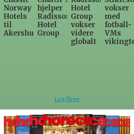
way
hjelper
Hotel
vokser
Leva
ls
Radisson
Group
med
dire
Hotel
vokser
fotball-
til
rshus
Group
videre
VMs
nytt
globalt
vikingtemati
Stei
hote
Les flere