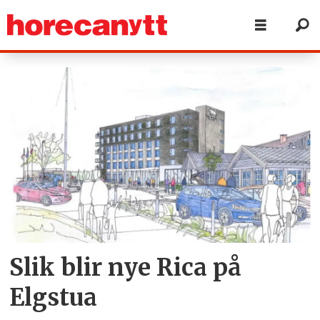
Tag:
vedlikehold
og
ombygging
Slik blir nye Rica på
Elgstua