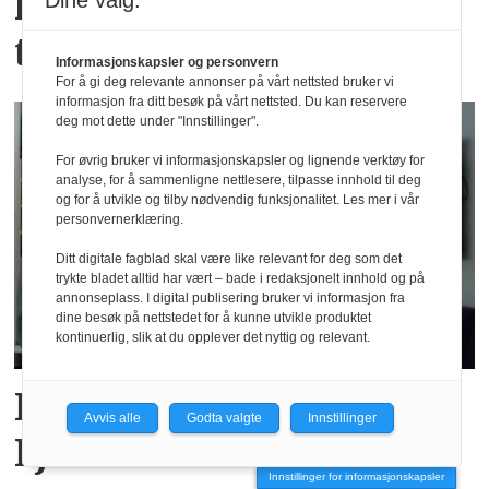
Horeca nummer 4 på vei
Dine valg:
til abonnentene
Informasjonskapsler og personvern
For å gi deg relevante annonser på vårt nettsted bruker vi
informasjon fra ditt besøk på vårt nettsted. Du kan reservere
deg mot dette under "Innstillinger".
For øvrig bruker vi informasjonskapsler og lignende verktøy for
analyse, for å sammenligne nettlesere, tilpasse innhold til deg
og for å utvikle og tilby nødvendig funksjonalitet. Les mer i vår
personvernerklæring.
Ditt digitale fagblad skal være like relevant for deg som det
trykte bladet alltid har vært – bade i redaksjonelt innhold og på
annonseplass. I digital publisering bruker vi informasjon fra
dine besøk på nettstedet for å kunne utvikle produktet
kontinuerlig, slik at du opplever det nyttig og relevant.
Første hotell i Sogn og
Avvis alle
Godta valgte
Innstillinger
Fjordane med Svanen
Innstillinger for informasjonskapsler