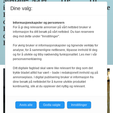
Medaljestatistikk
Nå er
Tre
Til
i
alle
retter i
Bocuse
Dine valg:
Bocuse
Pettersens
Bocuse
d’Or
d'Or og
konkurrenter
d’Or
for
Informasjonskapsler og personvern
Bocuse
i
Europe
tredje
For å gi deg relevante annonser på vårt nettsted bruker vi
informasjon fra ditt besøk på vårt nettsted. Du kan reservere
d'Or
Marseille
2026
gang
deg mot dette under "Innstillinger".
Europe
klare
For øvrig bruker vi informasjonskapsler og lignende verktøy for
analyse, for å sammenligne nettlesere, tilpasse innhold til deg
og for å utvikle og tilby nødvendig funksjonalitet. Les mer i vår
Les flere
personvernerklæring.
Ditt digitale fagblad skal være like relevant for deg som det
trykte bladet alltid har vært – bade i redaksjonelt innhold og på
annonseplass. I digital publisering bruker vi informasjon fra
dine besøk på nettstedet for å kunne utvikle produktet
kontinuerlig, slik at du opplever det nyttig og relevant.
Avvis alle
Godta valgte
Innstillinger