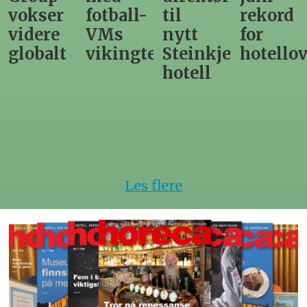
fotball-
til
rekord
gir
VMs
nytt
for
utslag
vikingtematikk
Steinkjer-
hotellovernattin
for
hotell
hotelle
Les flere