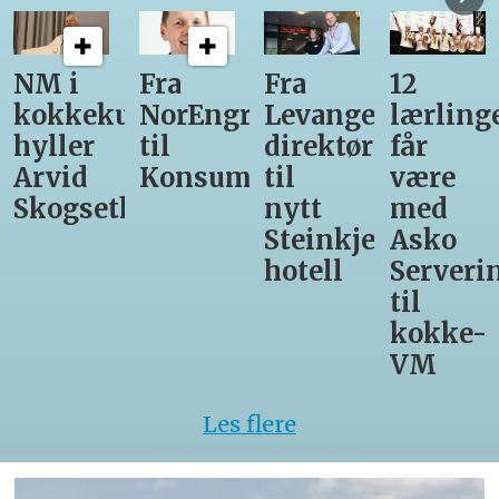
Fra
Fra
12
Fra
unst
NorEngros
Levanger-
lærlinger
Vinmon
til
direktør
får
til
Konsumgruppen
til
være
Matprat
h
nytt
med
Steinkjer-
Asko
hotell
Servering
til
kokke-
VM
Les flere