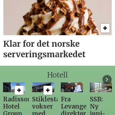
Klar for det norske
serveringsmarkedet
Hotell
n
Stiklestad
Fra
SSB:
Elendig
vokser
Levanger-
Ny
nordno
med
direktør
juni-
sommer