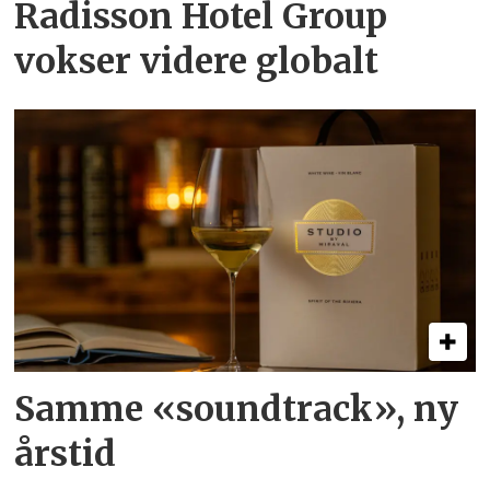
Radisson Hotel Group
vokser videre globalt
Samme «soundtrack», ny
årstid