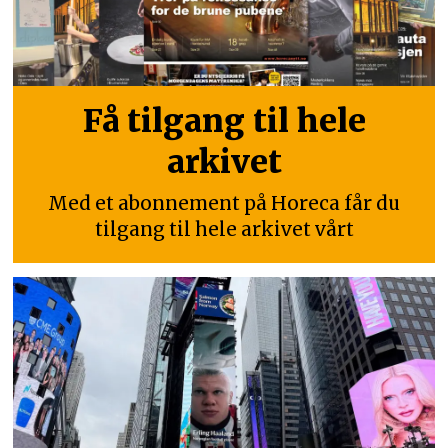
Få tilgang til hele
arkivet
Med et abonnement på Horeca får du
tilgang til hele arkivet vårt