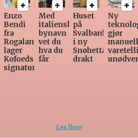
Med
Huset
Ny
Siste
italiensk
på
teknologi
Horeca-
bynavn
Svalbard
gjør
magasi
nd
vet du
i ny
manuell
før
hva du
Snøhetta-
varetelling
sommer
får
drakt
unødvendig
rett
Les flere