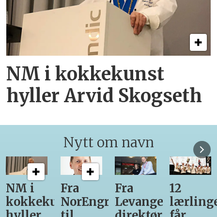
NM i kokkekunst
hyller Arvid Skogseth
Nytt om navn
Fra
Fra
12
Fra
unst
NorEngros
Levanger-
lærlinger
Vinmon
til
direktør
får
til