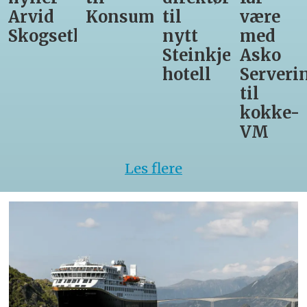
Konsumgruppen
til
være
Matprat
h
nytt
med
Steinkjer-
Asko
hotell
Servering
til
kokke-
VM
Les flere