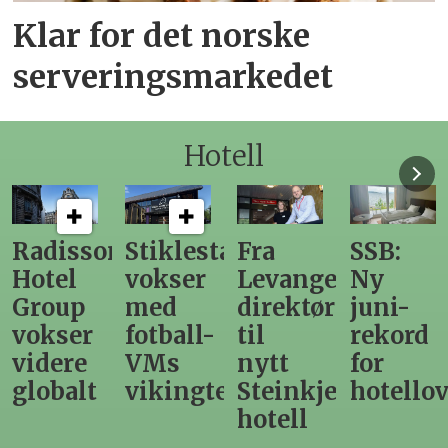
Klar for det norske
serveringsmarkedet
Hotell
n
Stiklestad
Fra
SSB:
Elendig
vokser
Levanger-
Ny
nordno
med
direktør
juni-
sommer
fotball-
til
rekord
gir
VMs
nytt
for
utslag
vikingtematikk
Steinkjer-
hotellovernattin
for
hotell
hotelle