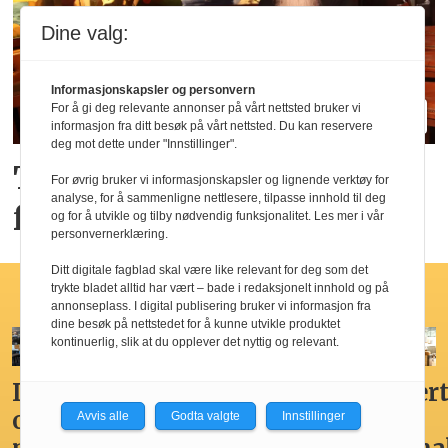
Dine valg:
Informasjonskapsler og personvern
For å gi deg relevante annonser på vårt nettsted bruker vi
informasjon fra ditt besøk på vårt nettsted. Du kan reservere
deg mot dette under "Innstillinger".
Tror de «brune» pubene
For øvrig bruker vi informasjonskapsler og lignende verktøy for
analyse, for å sammenligne nettlesere, tilpasse innhold til deg
får en ny renessanse
og for å utvikle og tilby nødvendig funksjonalitet. Les mer i vår
personvernerklæring.
Ditt digitale fagblad skal være like relevant for deg som det
trykte bladet alltid har vært – bade i redaksjonelt innhold og på
Hotellfrokost
annonseplass. I digital publisering bruker vi informasjon fra
dine besøk på nettstedet for å kunne utvikle produktet
kontinuerlig, slik at du opplever det nyttig og relevant.
Ikke
Her får
Godt,
Markert
overdådig,
du
spennende,
den
Avvis alle
Godta valgte
Innstillinger