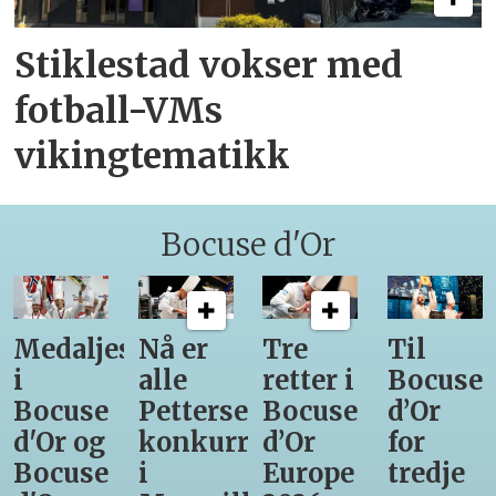
Stiklestad vokser med
fotball-VMs
vikingtematikk
Bocuse d'Or
Medaljestatistikk
Nå er
Tre
Til
i
alle
retter i
Bocuse
Bocuse
Pettersens
Bocuse
d’Or
d'Or og
konkurrenter
d’Or
for
Bocuse
i
Europe
tredje