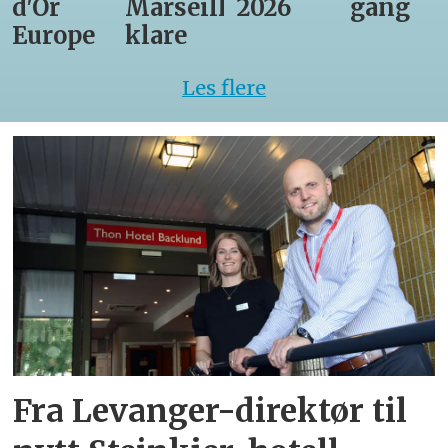
d'Or
Marseille
2026
gang
Europe
klare
Les flere
Fra Levanger-direktør til