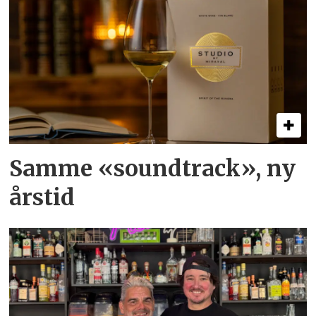
Samme «soundtrack», ny
årstid