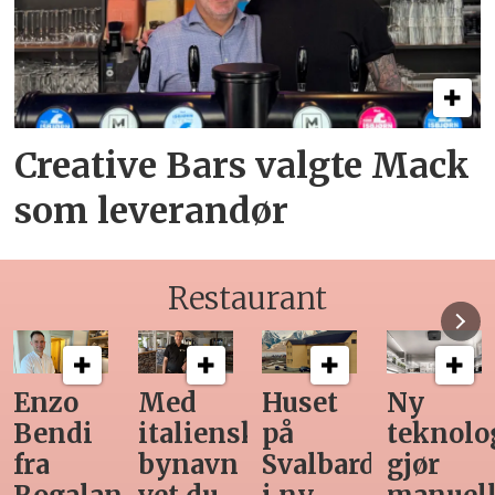
Creative Bars valgte Mack
som leverandør
Restaurant
Med
Huset
Ny
Siste
italiensk
på
teknologi
Horeca-
bynavn
Svalbard
gjør
magasi