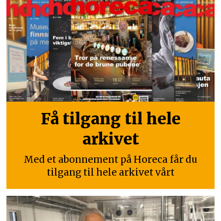
Få tilgang til hele
arkivet
Med et abonnement på Horeca får du
tilgang til hele arkivet vårt