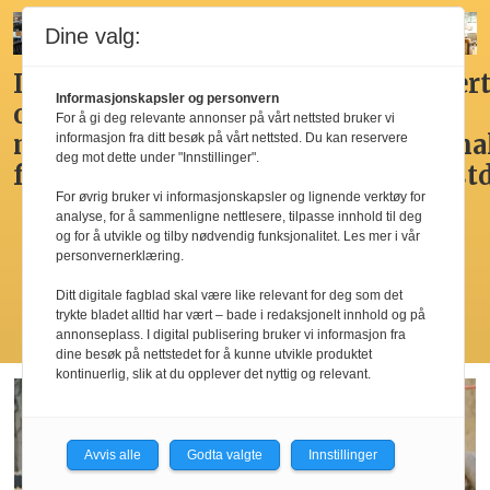
Dine valg:
Ikke
Her får
Godt,
Markert
Informasjonskapsler og personvern
overdådig,
du
spennende,
den
For å gi deg relevante annonser på vårt nettsted bruker vi
men
Norges
men
nasjona
informasjon fra ditt besøk på vårt nettsted. Du kan reservere
deg mot dette under "Innstillinger".
fristende
beste
ikke
frokost
For øvrig bruker vi informasjonskapsler og lignende verktøy for
hotellfrokost
best i
analyse, for å sammenligne nettlesere, tilpasse innhold til deg
by’n
og for å utvikle og tilby nødvendig funksjonalitet. Les mer i vår
personvernerklæring.
Ditt digitale fagblad skal være like relevant for deg som det
trykte bladet alltid har vært – bade i redaksjonelt innhold og på
Les flere
annonseplass. I digital publisering bruker vi informasjon fra
dine besøk på nettstedet for å kunne utvikle produktet
kontinuerlig, slik at du opplever det nyttig og relevant.
Avvis alle
Godta valgte
Innstillinger