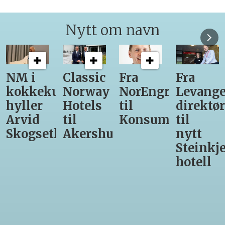
Nytt om navn
Classic
Fra
Fra
12
unst
Norway
NorEngros
Levanger-
lærling
Hotels
til
direktør
får
til
Konsumgruppen
til
være
h
Akershus
nytt
med
Steinkjer-
Asko
hotell
Serveri
til
kokke-
VM