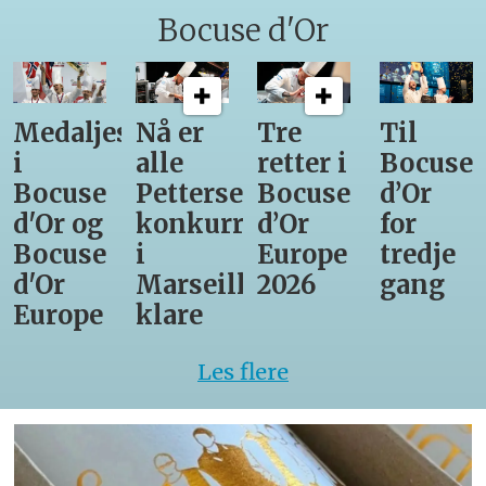
Bocuse d'Or
Medaljestatistikk
Nå er
Tre
Til
i
alle
retter i
Bocuse
Bocuse
Pettersens
Bocuse
d’Or
d'Or og
konkurrenter
d’Or
for
Bocuse
i
Europe
tredje
d'Or
Marseille
2026
gang
Europe
klare
Les flere