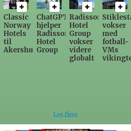
ChatGPT
Radisson
Stiklestad
Fra
hjelper
Hotel
vokser
Levange
Radisson
Group
med
direktør
Hotel
vokser
fotball-
til
us
Group
videre
VMs
nytt
globalt
vikingtematikk
Steinkje
hotell
Les flere