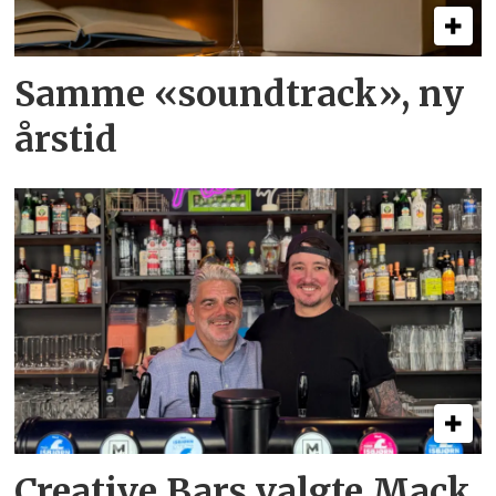
Samme «soundtrack», ny
årstid
Creative Bars valgte Mack