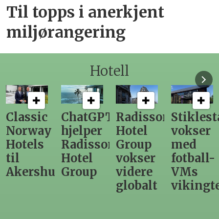
Til topps i anerkjent
miljørangering
Hotell
ChatGPT
Radisson
Stiklestad
Fra
hjelper
Hotel
vokser
Levange
Radisson
Group
med
direktør
Hotel
vokser
fotball-
til
us
Group
videre
VMs
nytt
globalt
vikingtematikk
Steinkje
hotell