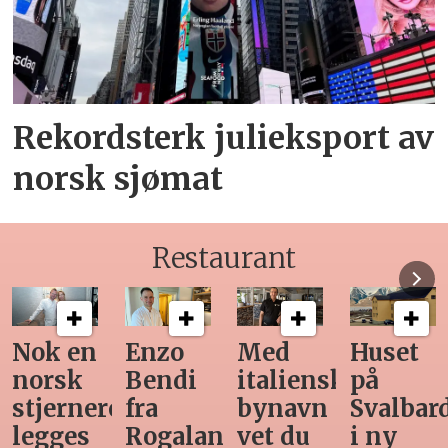
Rekordsterk julieksport av
norsk sjømat
Restaurant
Med
Huset
Ny
Siste
italiensk
på
teknologi
Horeca-
bynavn
Svalbard
gjør
magasi
d
vet du
i ny
manuell
før