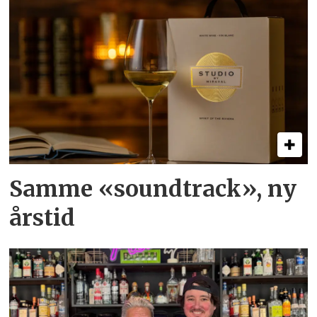
Samme «soundtrack», ny
årstid