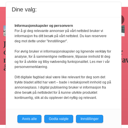
Dine valg:
Horecajus fra Føyen
Informasjonskapsler og personvern
For å gi deg relevante annonser på vårt nettsted bruker vi
informasjon fra ditt besøk på vårt nettsted. Du kan reservere
deg mot dette under "Innstillinger".
Arbeidsgivers
Gode
Seminar
Hvilken
omplasseringsplikt
råd for
om
adgang
For øvrig bruker vi informasjonskapsler og lignende verktøy for
analyse, for å sammenligne nettlesere, tilpasse innhold til deg
ved
sykefraværsoppfølging
varsling
har
og for å utvikle og tilby nødvendig funksjonalitet. Les mer i vår
oppsigelse
horecabe
personvernerklæring.
ng
til
Ditt digitale fagblad skal være like relevant for deg som det
innleie
trykte bladet alltid har vært – bade i redaksjonelt innhold og på
annonseplass. I digital publisering bruker vi informasjon fra
ing
av
dine besøk på nettstedet for å kunne utvikle produktet
kontinuerlig, slik at du opplever det nyttig og relevant.
arbeidsk
Les flere
Avvis alle
Godta valgte
Innstillinger