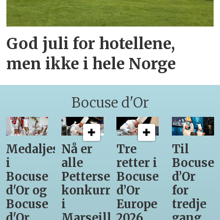
God juli for hotellene,
men ikke i hele Norge
Bocuse d'Or
Medaljestatistikk
Nå er
Tre
Til
i
alle
retter i
Bocuse
Bocuse
Pettersens
Bocuse
d’Or
d'Or og
konkurrenter
d’Or
for
Bocuse
i
Europe
tredje
d'Or
Marseille
2026
gang