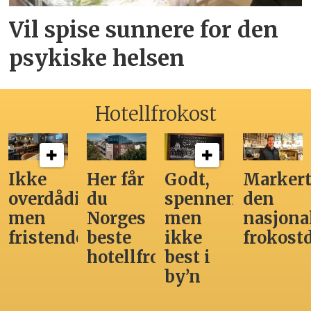
Vil spise sunnere for den
psykiske helsen
Hotellfrokost
Ikke
Her får
Godt,
Markert
overdådig,
du
spennende,
den
men
Norges
men
nasjona
fristende
beste
ikke
frokost
hotellfrokost
best i
by’n