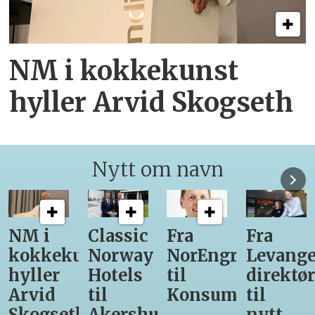
NM i kokkekunst
hyller Arvid Skogseth
Nytt om navn
Classic
Fra
Fra
12
unst
Norway
NorEngros
Levanger-
lærling
Hotels
til
direktør
får
til
Konsumgruppen
til
være
h
Akershus
nytt
med