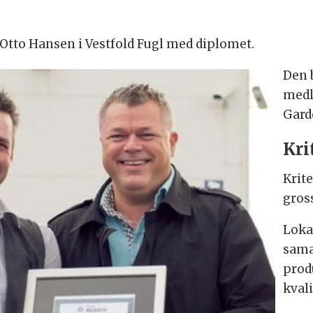
s Otto Hansen i Vestfold Fugl med diplomet.
Den 
medl
Gard
Kri
Krite
gross
Loka
sama
prod
kvali