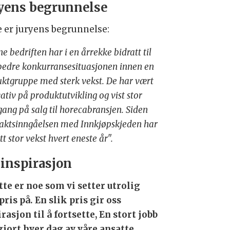
yens begrunnelse
e er juryens begrunnelse:
e bedriften har i en årrekke bidratt til
bedre konkurransesituasjonen innen en
ktgruppe med sterk vekst. De har vært
ativ på produktutvikling og vist stor
ang på salg til horecabransjen. Siden
aktsinngåelsen med Innkjøpskjeden har
tt stor vekst hvert eneste år".
 inspirasjon
tte er noe som vi setter utrolig
pris på. En slik pris gir oss
rasjon til å fortsette, En stort jobb
 gjort hver dag av våre ansatte,