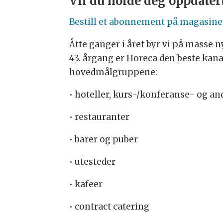
Vil du holde deg oppdater
Bestill et abonnement på magasinet
Åtte ganger i året byr vi på masse n
43. årgang er Horeca den beste kan
hovedmålgruppene:
• hoteller, kurs-/konferanse- og an
• restauranter
• barer og puber
• utesteder
• kafeer
• contract catering