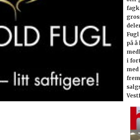
fagk
gros
dele
Fugl
på å
medl
i fo
med 
frem
salg
Vest