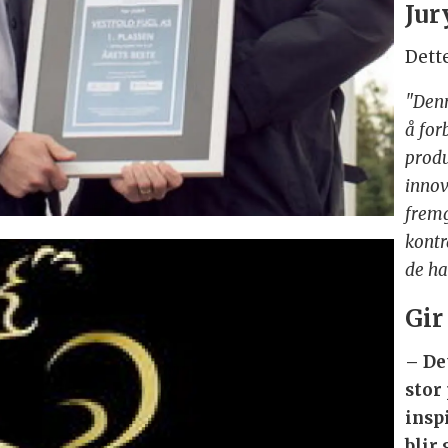
Jur
Dett
"Denn
å for
produ
innov
fremg
kontr
de ha
Gir
– De
stor 
inspi
blir