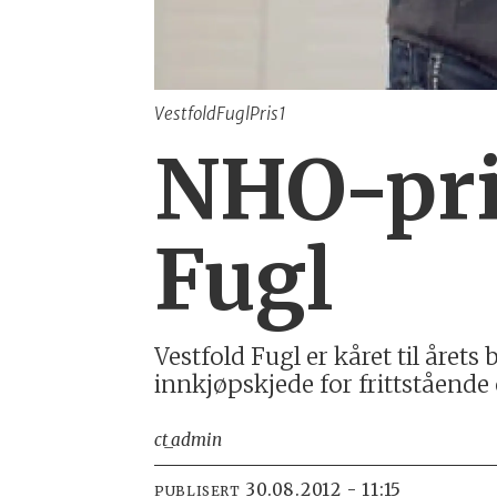
VestfoldFuglPris1
NHO-pris
Fugl
Vestfold Fugl er kåret til årets 
innkjøpskjede for frittstående
ct_admin
30.08.2012 - 11:15
PUBLISERT