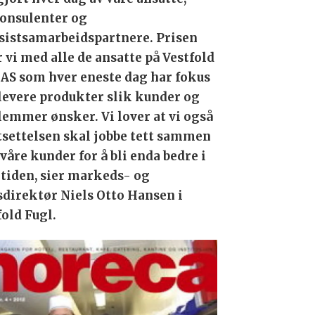
onsulenter og
sistsamarbeidspartnere. Prisen
r vi med alle de ansatte på Vestfold
 AS som hver eneste dag har fokus
 levere produkter slik kunder og
emmer ønsker. Vi lover at vi også
rtsettelsen skal jobbe tett sammen
våre kunder for å bli enda bedre i
tiden, sier markeds- og
sdirektør Niels Otto Hansen i
fold Fugl.