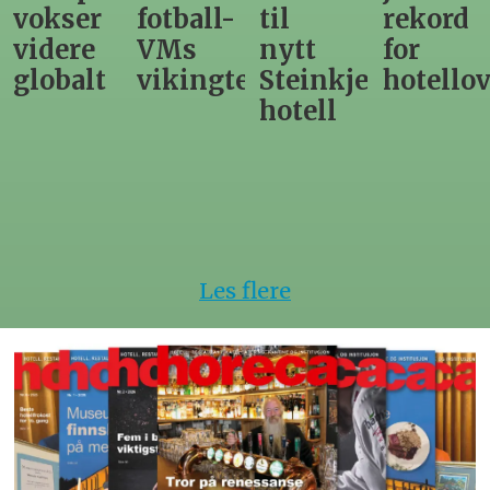
er
fotball-
til
rekord
gir
re
VMs
nytt
for
utsl
alt
vikingtematikk
Steinkjer-
hotellovernat
for
hotell
hote
Les flere