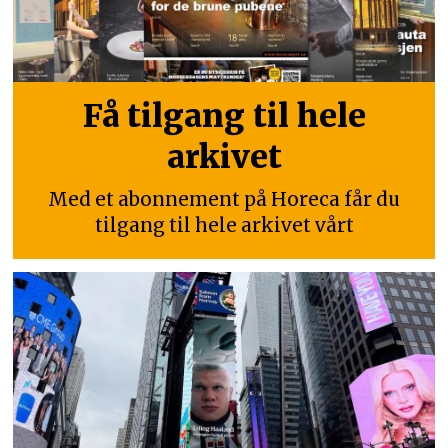
Få tilgang til hele
arkivet
Med et abonnement på Horeca får du
tilgang til hele arkivet vårt