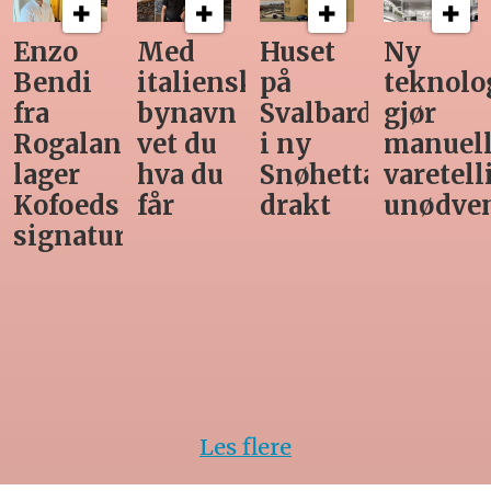
o
Med
Huset
Ny
Sist
di
italiensk
på
teknologi
Hore
bynavn
Svalbard
gjør
mag
aland
vet du
i ny
manuell
før
r
hva du
Snøhetta-
varetelling
som
eds
får
drakt
unødvendig
aturrett
Les flere