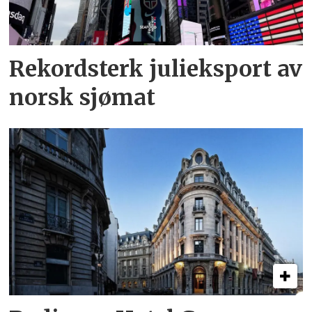
Rekordsterk julieksport av
norsk sjømat