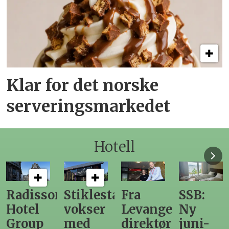
Klar for det norske
serveringsmarkedet
Hotell
sson
Stiklestad
Fra
SSB:
Elen
l
vokser
Levanger-
Ny
nor
up
med
direktør
juni-
som