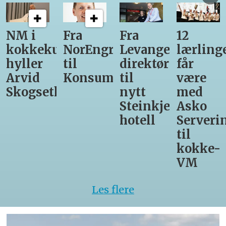
Fra
Fra
12
Fra
ekunst
NorEngros
Levanger-
lærlinger
Vinm
r
til
direktør
får
til
Konsumgruppen
til
være
Matpr
eth
nytt
med
Steinkjer-
Asko
hotell
Servering
til
kokke-
VM
Les flere