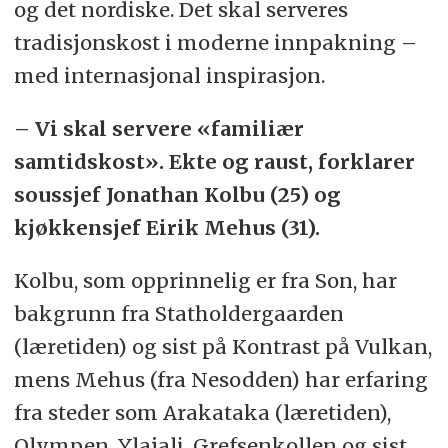
og det nordiske. Det skal serveres
tradisjonskost i moderne innpakning –
med internasjonal inspirasjon.
– Vi skal servere «familiær
samtidskost». Ekte og raust, forklarer
soussjef Jonathan Kolbu (25) og
kjøkkensjef Eirik Mehus (31).
Kolbu, som opprinnelig er fra Son, har
bakgrunn fra Statholdergaarden
(læretiden) og sist på Kontrast på Vulkan,
mens Mehus (fra Nesodden) har erfaring
fra steder som Arakataka (læretiden),
Olympen, Ylajali, Grefsenkollen og sist