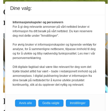
Dine valg:
God juli for hotellene,
men ikke i hele Norge
Informasjonskapsler og personvern
For å gi deg relevante annonser på vårt nettsted bruker vi
informasjon fra ditt besøk på vårt nettsted. Du kan reservere
deg mot dette under "Innstillinger".
For øvrig bruker vi informasjonskapsler og lignende verktøy for
analyse, for å sammenligne nettlesere, tilpasse innhold til deg
og for å utvikle og tilby nødvendig funksjonalitet. Les mer i vår
personvernerklæring.
Ditt digitale fagblad skal være like relevant for deg som det
trykte bladet alltid har vært – bade i redaksjonelt innhold og på
annonseplass. I digital publisering bruker vi informasjon fra
dine besøk på nettstedet for å kunne utvikle produktet
kontinuerlig, slik at du opplever det nyttig og relevant.
Postgirobygget lanserer
Avvis alle
Godta valgte
Innstillinger