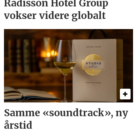
Radisson Hotel Group
vokser videre globalt
Samme «soundtrack», ny
årstid