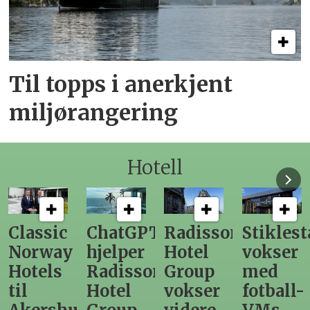
Til topps i anerkjent
miljørangering
Hotell
ChatGPT
Radisson
Stiklestad
Fra
hjelper
Hotel
vokser
Levange
Radisson
Group
med
direktør
Hotel
vokser
fotball-
til