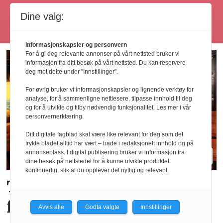
Dine valg:
Les flere
Informasjonskapsler og personvern
For å gi deg relevante annonser på vårt nettsted bruker vi
informasjon fra ditt besøk på vårt nettsted. Du kan reservere
deg mot dette under "Innstillinger".
For øvrig bruker vi informasjonskapsler og lignende verktøy for
analyse, for å sammenligne nettlesere, tilpasse innhold til deg
og for å utvikle og tilby nødvendig funksjonalitet. Les mer i vår
personvernerklæring.
Ditt digitale fagblad skal være like relevant for deg som det
trykte bladet alltid har vært – bade i redaksjonelt innhold og på
annonseplass. I digital publisering bruker vi informasjon fra
dine besøk på nettstedet for å kunne utvikle produktet
kontinuerlig, slik at du opplever det nyttig og relevant.
Tror de «brune» pubene
får en ny renessanse
Avvis alle
Godta valgte
Innstillinger