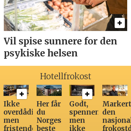
Vil spise sunnere for den
psykiske helsen
Hotellfrokost
Ikke
Her får
Godt,
Markert
overdådig,
du
spennende,
den
men
Norges
men
nasjona
fristende
beste
ikke
frokost