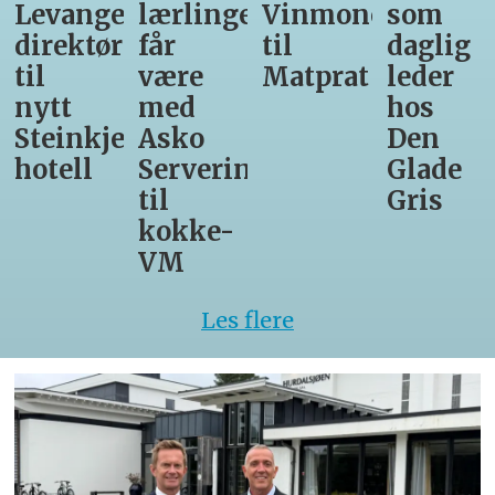
os
Levanger-
lærlinger
Vinmonopolet
som
direktør
får
til
daglig
gruppen
til
være
Matprat
leder
nytt
med
hos
Steinkjer-
Asko
Den
hotell
Servering
Glade
til
Gris
kokke-
VM
Les flere