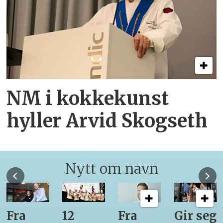
NM i kokkekunst
hyller Arvid Skogseth
Nytt om navn
Fra
12
Fra
Gir seg