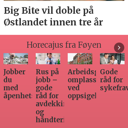
Big Bite vil doble på
Østlandet innen tre år
Horecajus fra Føyen
Arbeidsgivers
Gode
Seminar
Hvilken
omplasseringsplikt
råd for
om
adgang
ved
sykefraværsoppfølging
varsling
har
oppsigelse
horecabe
ng
til
innleie
ing
av
arbeidsk