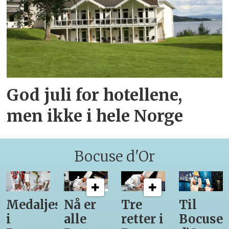
God juli for hotellene,
men ikke i hele Norge
Bocuse d'Or
Medaljestatistikk
Nå er
Tre
Til
i
alle
retter i
Bocuse