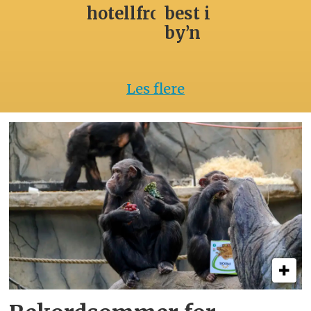
hotellfrokost
best i
by’n
Les flere