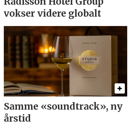
Radisson Hotel Group
vokser videre globalt
Samme «soundtrack», ny
årstid