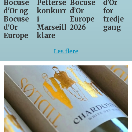
Bocuse
Pettersens
Bocuse
d’Or
d'Or og
konkurrenter
d’Or
for
Bocuse
i
Europe
tredje
d'Or
Marseille
2026
gang
Europe
klare
Les flere