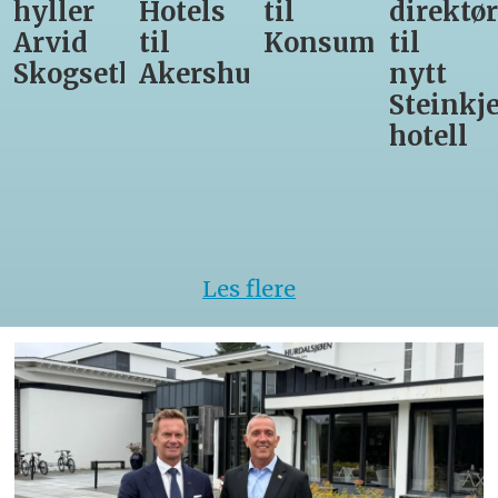
Hotels
til
direktør
får
til
Konsumgruppen
til
være
h
Akershus
nytt
med
Steinkjer-
Asko
hotell
Serveri
til
kokke-
VM
Les flere