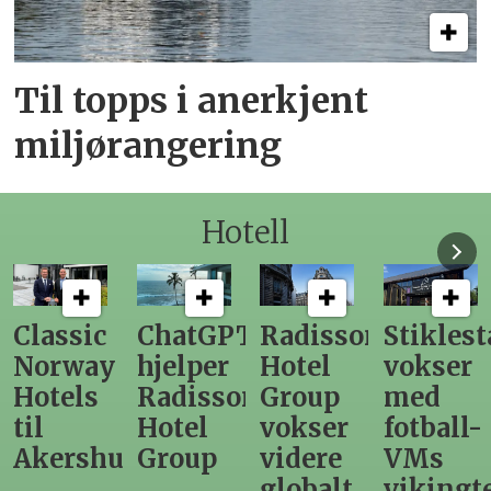
Til topps i anerkjent
miljørangering
Hotell
ChatGPT
Radisson
Stiklestad
Fra
hjelper
Hotel
vokser
Levange
Radisson
Group
med
direktør
Hotel
vokser
fotball-
til
us
Group
videre
VMs
nytt
globalt
vikingtematikk
Steinkje