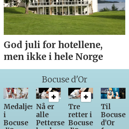
God juli for hotellene,
men ikke i hele Norge
Bocuse d'Or
Medaljestatistikk
Nå er
Tre
Til
i
alle
retter i
Bocuse
Bocuse
Pettersens
Bocuse
d’Or