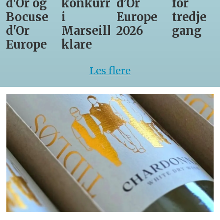
d'Or og
konkurrenter
d’Or
for
Bocuse
i
Europe
tredje
d'Or
Marseille
2026
gang
Europe
klare
Les flere