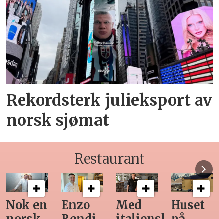
Rekordsterk julieksport av
norsk sjømat
Restaurant
Med
Huset
Ny
Siste
italiensk
på
teknologi
Horeca-