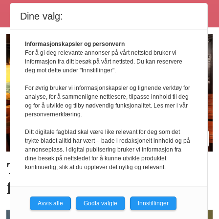
Les flere
Dine valg:
Informasjonskapsler og personvern
For å gi deg relevante annonser på vårt nettsted bruker vi
informasjon fra ditt besøk på vårt nettsted. Du kan reservere
deg mot dette under "Innstillinger".
For øvrig bruker vi informasjonskapsler og lignende verktøy for
analyse, for å sammenligne nettlesere, tilpasse innhold til deg
og for å utvikle og tilby nødvendig funksjonalitet. Les mer i vår
personvernerklæring.
Ditt digitale fagblad skal være like relevant for deg som det
trykte bladet alltid har vært – bade i redaksjonelt innhold og på
annonseplass. I digital publisering bruker vi informasjon fra
dine besøk på nettstedet for å kunne utvikle produktet
Tror de «brune» pubene
kontinuerlig, slik at du opplever det nyttig og relevant.
får en ny renessanse
Avvis alle
Godta valgte
Innstillinger