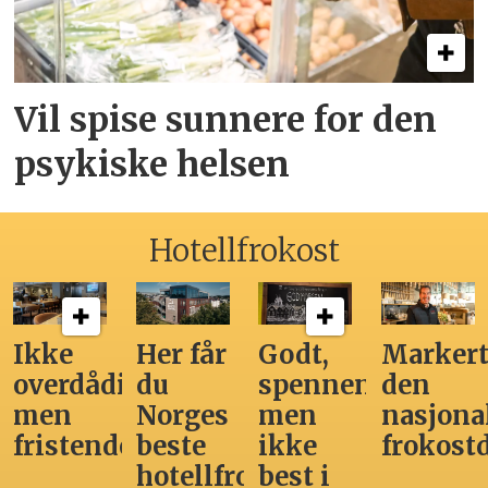
Vil spise sunnere for den
psykiske helsen
Hotellfrokost
Ikke
Her får
Godt,
Markert
overdådig,
du
spennende,
den
men
Norges
men
nasjona
fristende
beste
ikke
frokost
hotellfrokost
best i