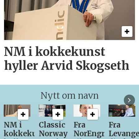
NM i kokkekunst
hyller Arvid Skogseth
Nytt om navn
Classic
Fra
Fra
12
unst
Norway
NorEngros
Levanger-
lærling