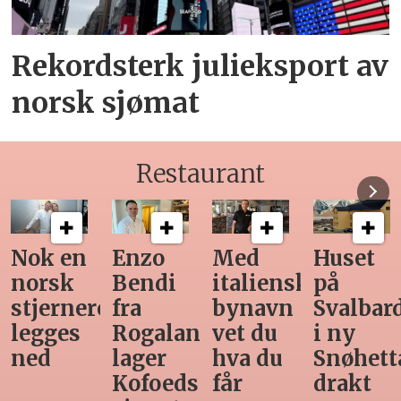
Rekordsterk julieksport av
norsk sjømat
Restaurant
Med
Huset
Ny
Siste
italiensk
på
teknologi
Horeca-
bynavn
Svalbard
gjør
magasi
d
vet du
i ny
manuell
før
hva du
Snøhetta-
varetelling
sommer
får
drakt
unødvendig