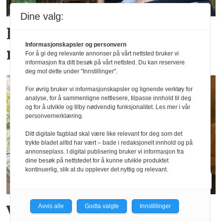
Dine valg:
Fra Levanger-direktør til
Informasjonskapsler og personvern
nytt Steinkjer-hotell
For å gi deg relevante annonser på vårt nettsted bruker vi
informasjon fra ditt besøk på vårt nettsted. Du kan reservere
deg mot dette under "Innstillinger".
For øvrig bruker vi informasjonskapsler og lignende verktøy for
analyse, for å sammenligne nettlesere, tilpasse innhold til deg
og for å utvikle og tilby nødvendig funksjonalitet. Les mer i vår
personvernerklæring.
Ditt digitale fagblad skal være like relevant for deg som det
trykte bladet alltid har vært – bade i redaksjonelt innhold og på
annonseplass. I digital publisering bruker vi informasjon fra
dine besøk på nettstedet for å kunne utvikle produktet
kontinuerlig, slik at du opplever det nyttig og relevant.
Vil spise sunnere for den
Avvis alle
Godta valgte
Innstillinger