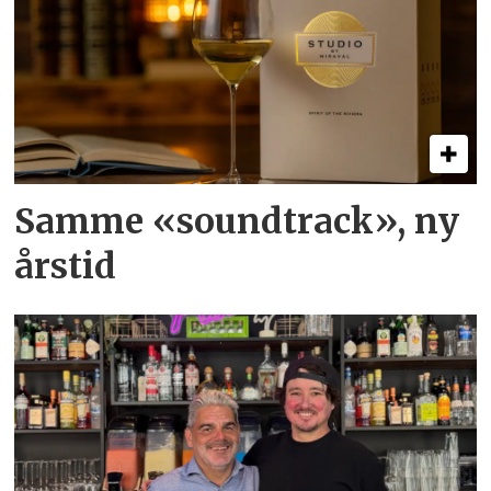
Samme «soundtrack», ny
årstid