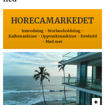
HORECAMARKEDET
Innredning - Storhusholdning -
Kaffemaskiner - Oppvaskmaskiner - Renhold
- Med mer