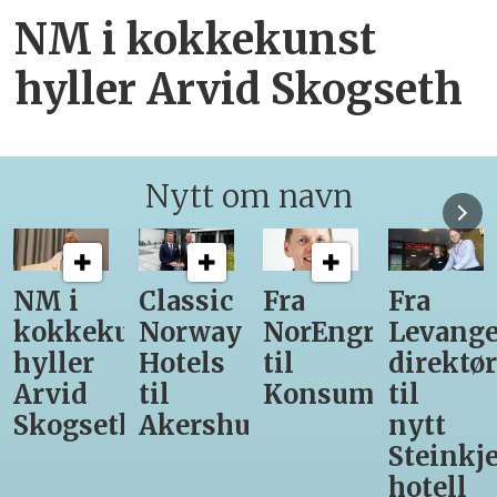
NM i kokkekunst
hyller Arvid Skogseth
Nytt om navn
Classic
Fra
Fra
12
unst
Norway
NorEngros
Levanger-
lærling
Hotels
til
direktør
får
til
Konsumgruppen
til
være
h
Akershus
nytt
med
Steinkjer-
Asko
hotell
Serveri