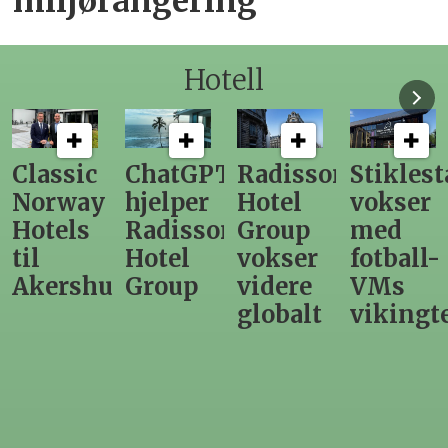
miljørangering
Hotell
ChatGPT
Radisson
Stiklestad
Fra
hjelper
Hotel
vokser
Levange
Radisson
Group
med
direktør
Hotel
vokser
fotball-
til
us
Group
videre
VMs
nytt
globalt
vikingtematikk
Steinkje
hotell