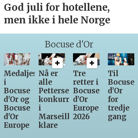
God juli for hotellene,
men ikke i hele Norge
Bocuse d'Or
Medaljestatistikk
Nå er
Tre
Til
i
alle
retter i
Bocuse
Bocuse
Pettersens
Bocuse
d’Or
d'Or og
konkurrenter
d’Or
for
Bocuse
i
Europe
tredje
d'Or
Marseille
2026
gang
Europe
klare