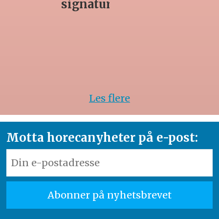
rett
Les flere
Motta horecanyheter på e-post: