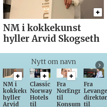
NM i kokkekunst
hyller Arvid Skogseth
Nytt om navn
Classic
Fra
Fra
12
unst
Norway
NorEngros
Levanger-
lærling
Hotels
til
direktør
får
til
Konsumgruppen
til
være