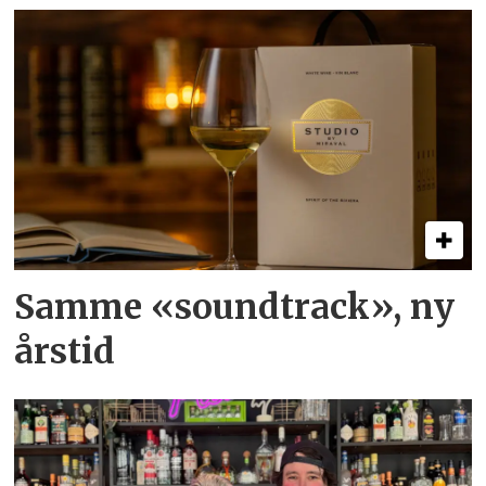
Samme «soundtrack», ny
årstid