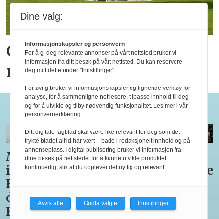
Dine valg:
Informasjonskapsler og personvern
God juli for hotellene,
For å gi deg relevante annonser på vårt nettsted bruker vi
informasjon fra ditt besøk på vårt nettsted. Du kan reservere
men ikke i hele Norge
deg mot dette under "Innstillinger".
For øvrig bruker vi informasjonskapsler og lignende verktøy for
analyse, for å sammenligne nettlesere, tilpasse innhold til deg
Bocuse d'Or
og for å utvikle og tilby nødvendig funksjonalitet. Les mer i vår
personvernerklæring.
Ditt digitale fagblad skal være like relevant for deg som det
trykte bladet alltid har vært – bade i redaksjonelt innhold og på
annonseplass. I digital publisering bruker vi informasjon fra
Medaljestatistikk
Nå er
Tre
Til
dine besøk på nettstedet for å kunne utvikle produktet
i
alle
retter i
Bocuse
kontinuerlig, slik at du opplever det nyttig og relevant.
Bocuse
Pettersens
Bocuse
d’Or
d'Or og
konkurrenter
d’Or
for
Avvis alle
Godta valgte
Innstillinger
Bocuse
i
Europe
tredje