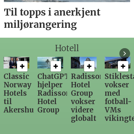
Til topps i anerkjent
miljørangering
Hotell
ChatGPT
Radisson
Stiklestad
Fra
hjelper
Hotel
vokser
Levange
Radisson
Group
med
direktør
Hotel
vokser
fotball-
til
us
Group
videre
VMs
nytt
globalt
vikingtematikk
Steinkje
hotell