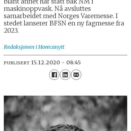
blant annet har stått bak NM i
maskinoppvask. Nå avsluttes
samarbeidet med Norges Varemesse. I
stedet lanserer BFSN en ny fagmesse fra
2023.
Redaksjonen
i Horecanytt
15.12.2020 - 08:45
PUBLISERT