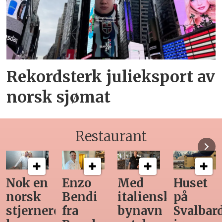
Rekordsterk julieksport av
norsk sjømat
Restaurant
Med
Huset
Ny
Siste
italiensk
på
teknologi
Horec
nt
bynavn
Svalbard
gjør
magas