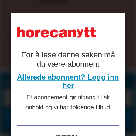
For å lese denne saken må
Les flere
du være abonnent
Allerede abonnent? Logg inn
Motta horecanyheter på e-post:
her
Et abonnement gir tilgang til alt
innhold og vi har følgende tilbud: