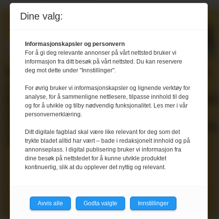
Dine valg:
Matomsorgsprisen
Informasjonskapsler og personvern
For å gi deg relevante annonser på vårt nettsted bruker vi
informasjon fra ditt besøk på vårt nettsted. Du kan reservere
Har du
Mor
Matomsorgspris
Har du
deg mot dette under "Innstillinger".
en
Godhjerta
til
en
For øvrig bruker vi informasjonskapsler og lignende verktøy for
kandidat
Wenche
kandida
analyse, for å sammenligne nettlesere, tilpasse innhold til deg
og for å utvikle og tilby nødvendig funksjonalitet. Les mer i vår
til
Andersen
til
personvernerklæring.
Matomsorgsprisen
Matomso
Ditt digitale fagblad skal være like relevant for deg som det
2026
trykte bladet alltid har vært – bade i redaksjonelt innhold og på
annonseplass. I digital publisering bruker vi informasjon fra
dine besøk på nettstedet for å kunne utvikle produktet
kontinuerlig, slik at du opplever det nyttig og relevant.
Avvis alle
Godta valgte
Innstillinger