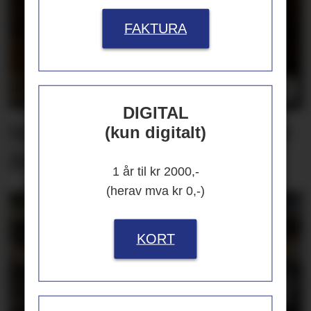
FAKTURA
DIGITAL
Samme «soundtrack», ny
(kun digitalt)
årstid
1 år til kr 2000,-
(herav mva kr 0,-)
KORT